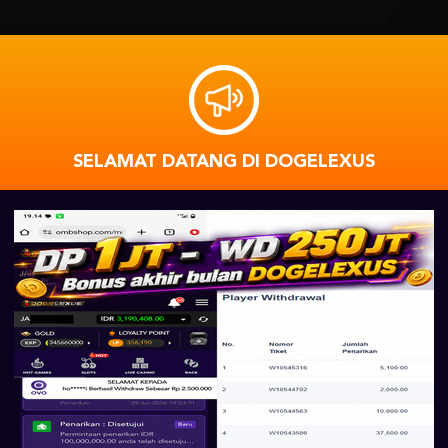
SELAMAT DATANG DI DOGELEXUS
Fat Panda adalah 
impact! Dirancang buat 
ketebak. Dengan energi 
menang besar—Fat Pan