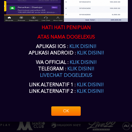
HATI HATI PENIPUAN
ATAS NAMA DOGELEXUS
APLIKASI IOS :
KLIK DISINI!
APLIKASI ANDROID :
KLIK DISINI!
OUR PARTNER
WA OFFICIAL :
KLIK DISINI!
TELEGRAM :
KLIK DISINI!
LIVECHAT DOGELEXUS
LINK ALTERNATIF 1 :
KLIK DISINI!
LINK ALTERNATIF 2 :
KLIK DISINI!
OK