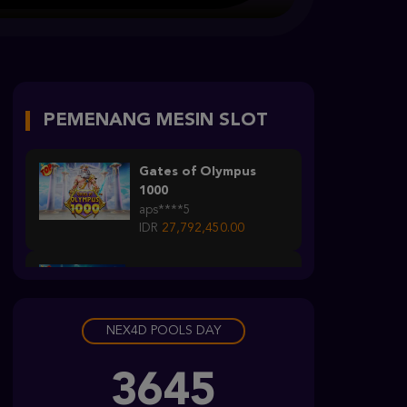
PEMENANG MESIN SLOT
Gates of Olympus
1000
aps****5
IDR
27,792,450.00
Starlight Princess™
Way of Ninja
Koi Gate
1000
co****6
IDR
9,102,000.00
NEX4D POOLS DAY
Gates of Olympus
3645
1000