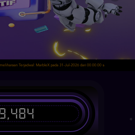
 Terjadwal: MarbleX pada 31-Jul-2026 dari 00.00.00 sampai 31-Jul-2027 00.00.00
89,484