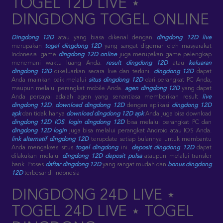
TOGEL 12D LIVE ⋆
DINGDONG TOGEL ONLINE
Dingdong 12D
atau yang biasa dikenal dengan
dingdong 12D live
merupakan
togel dingdong 12D
yang sangat digemari oleh masyarakat
Indonesia. game
dingdong 12D online
juga merupakan game pelengkap
menemani waktu luang Anda.
result dingdong 12D
atau
keluaran
dingdong 12D
dikeluarkan secara live dan terkini.
dingdong 12D
dapat
Anda mainkan baik melalui
situs dingdong 12D
dari perangkat PC Anda,
maupun melalui perangkat mobile Anda.
agen dingdong 12D
yang dapat
Anda percayai adalah agen yang senantiasa memberikan result
live
dingdong 12D
,
download dingdong 12D
dengan aplikasi
dingdong 12D
apk
dan tidak hanya
download dingdong 12D apk
Anda juga bisa download
dingdong 12D IOS
.
login dingdong 12D
bisa melalui perangkat PC dan
dingdong 12D login
juga bisa melalui perangkat Android atau IOS Anda.
link alternatif dingdong 12D
terupdate setiap bulannya untuk membantu
Anda mengakses situs
togel dingdong
ini.
deposit dingdong 12D
dapat
dilakukan melalui
dingdong 12D deposit pulsa
ataupun melalui transfer
bank. Proses
daftar dingdong 12D
yang sangat mudah dan
bonus dingdong
12D
terbesar di Indonesia
DINGDONG 24D LIVE ⋆
TOGEL 24D LIVE ⋆ TOGEL