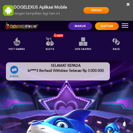
×
DOGELEXUS Aplikasi Mobile
UNDUH
Jangan tampilkan lagi hari ini
MASUK
DAFTAR
HOT GAMES
SLOTS
LIVE CASINO
RACE
SELAMAT KEPADA
lo****3 Berhasil Withdraw Sebesar Rp 3.000.000