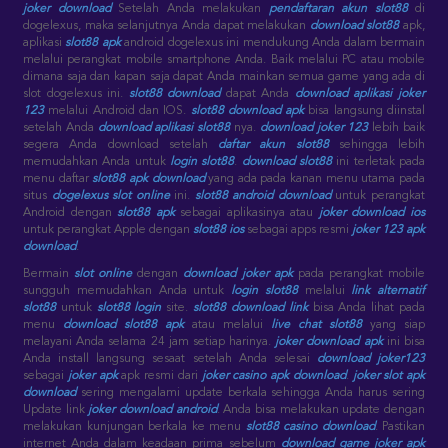
joker download
Setelah Anda melakukan
pendaftaran akun slot88
di
dogelexus, maka selanjutnya Anda dapat melakukan
download slot88
apk,
aplikasi
slot88 apk
android dogelexus ini mendukung Anda dalam bermain
melalui perangkat mobile smartphone Anda. Baik melalui PC atau mobile
dimana saja dan kapan saja dapat Anda mainkan semua game yang ada di
slot dogelexus ini.
slot88 download
dapat Anda
download aplikasi joker
123
melalui Android dan IOS.
slot88 download apk
bisa langsung diinstal
setelah Anda
download aplikasi slot88
nya.
download joker 123
lebih baik
segera Anda download setelah
daftar akun slot88
sehingga lebih
memudahkan Anda untuk
login slot88
.
download slot88
ini terletak pada
menu daftar
slot88 apk download
yang ada pada kanan menu utama pada
situs
dogelexus slot online
ini.
slot88 android download
untuk perangkat
Android dengan
slot88 apk
sebagai aplikasinya atau
joker download ios
untuk perangkat Apple dengan
slot88 ios
sebagai apps resmi
joker 123 apk
download
.
Bermain
slot online
dengan
download joker apk
pada perangkat mobile
sungguh memudahkan Anda untuk
login slot88
melalui
link alternatif
slot88
untuk
slot88 login
site.
slot88 download link
bisa Anda lihat pada
menu
download slot88 apk
atau melalui
live chat slot88
yang siap
melayani Anda selama 24 jam setiap harinya.
joker download apk
ini bisa
Anda install langsung sesaat setelah Anda selesai
download joker123
sebagai
joker apk
apk resmi dari
joker casino apk download
.
joker slot apk
download
sering mengalami update berkala sehingga Anda harus sering
Update link
joker download android
. Anda bisa melakukan update dengan
melakukan kunjungan berkala ke menu
slot88 casino download
. Pastikan
internet Anda dalam keadaan prima sebelum
download game joker apk