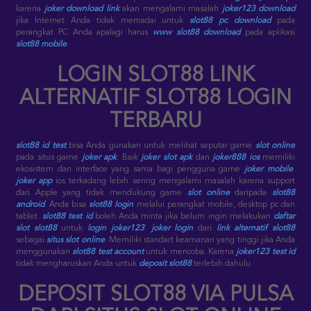
karena
joker download link
akan mengalami masalah
joker123 download
jika Internet Anda tidak memadai untuk
slot88 pc download
pada
perangkat PC Anda apalagi harus
www slot88 download
pada aplikasi
slot88 mobile
.
LOGIN SLOT88 LINK
ALTERNATIF SLOT88 LOGIN
TERBARU
slot88 id test
bisa Anda gunakan untuk melihat seputar game
slot online
pada situs game
joker apk
. Baik
joker slot apk
dan
joker888 ios
memiliki
ekosistem dan interface yang sama bagi pengguna game
joker mobile
.
joker app
ios terkadang lebih sering mengalami masalah karena support
dari Apple yang tidak mendukung game
slot online
daripada
slot88
android
. Anda bisa
slot88 login
melalui perangkat mobile, desktop pc dan
tablet.
slot88 test id
boleh Anda minta jika belum ingin melakukan
daftar
slot slot88
untuk
login joker123
.
joker login
dari
link alternatif slot88
sebagai
situs slot online
. Memiliki standart keamanan yang tinggi jika Anda
menggunakan
slot88 test account
untuk mencoba. Karena
joker123 test id
tidak mengharuskan Anda untuk
deposit slot88
terlebih dahulu.
DEPOSIT SLOT88 VIA PULSA