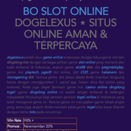
BO SLOT ONLINE
DOGELEXUS
⋆
SITUS
ONLINE AMAN &
TERPERCAYA
dogelexus
adalah situs
game online
terpercaya dengan fokus game slot dan
dingdong live
dengan berbagai pilihan game
slot online
yang menarik dan
telah terkenal di Indonesia, seperti game
slot88
slot
, slot
pragmaticplay
,
game slot
playtech
,
pgsoft
slot online
, slot
CQ9
, game
habanero
dan
microgaming
slot
. Semua game slot diatas dapat Anda mainkan langsung
hanya dengan menggunakan 1 userid saja.
Selain situs slot online yang
terkenal, Anda juga dapat bermain game live
casino online
dingdong
togel
. game
dingdong online
ini sudah sangat terkenal di kalangan
masyarakat khususnya bagi pemain-pemain
togel online
di Indonesia yang
telah mengenal game ini. Karena game ini merupakan game tebak angka
yang sama juga seperti Anda mainkan pada game
togel
atau biasa dikenal
dengan nama
toto
pada umumnya.
Win Rate :
98% ⚡
Promosi :
Newmember 20%