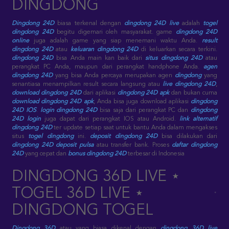
DINGDONG
Dingdong 24D
biasa terkenal dengan
dingdong 24D live
adalah
togel
dingdong 24D
begitu digemari oleh masyarakat. game
dingdong 24D
online
juga adalah game yang siap menemani waktu Anda.
result
dingdong 24D
atau
keluaran dingdong 24D
di keluarkan secara terkini.
dingdong 24D
bisa Anda main kan baik dari
situs dingdong 24D
atau
perangkat PC Anda, maupun dari perangkat handphone Anda.
agen
dingdong 24D
yang bisa Anda percaya merupakan agen
dingdong
yang
senantiasa menampilkan result secara langsung atau
live dingdong 24D
,
download dingdong 24D
dari aplikasi
dingdong 24D apk
dan bukan cuma
download dingdong 24D apk
, Anda bisa juga download aplikasi
dingdong
24D IOS
.
login dingdong 24D
bisa saja dari perangkat PC dan
dingdong
24D login
juga dapat dari perangkat IOS atau Android.
link alternatif
dingdong 24D
ter update setiap saat untuk bantu Anda dalam mengakses
situs
togel dingdong
ini.
deposit dingdong 24D
bisa dilakukan dari
dingdong 24D deposit pulsa
atau transfer bank. Proses
daftar dingdong
24D
yang cepat dan
bonus dingdong 24D
terbesar di Indonesia
DINGDONG 36D LIVE ⋆
TOGEL 36D LIVE ⋆
DINGDONG TOGEL
Dingdong 36D
atau yang biasa dikenal dengan
dingdong 36D live