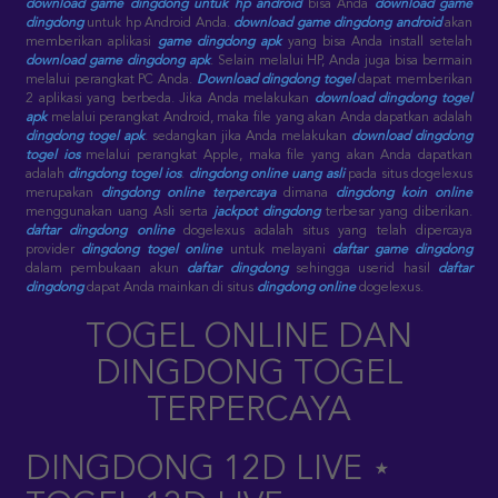
download game dingdong untuk hp android
bisa Anda
download game
dingdong
untuk hp Android Anda.
download game dingdong android
akan
memberikan aplikasi
game dingdong apk
yang bisa Anda install setelah
download game dingdong apk
. Selain melalui HP, Anda juga bisa bermain
melalui perangkat PC Anda.
Download dingdong togel
dapat memberikan
2 aplikasi yang berbeda. Jika Anda melakukan
download dingdong togel
apk
melalui perangkat Android, maka file yang akan Anda dapatkan adalah
dingdong togel apk
. sedangkan jika Anda melakukan
download dingdong
togel ios
melalui perangkat Apple, maka file yang akan Anda dapatkan
adalah
dingdong togel ios
.
dingdong online uang asli
pada situs dogelexus
merupakan
dingdong online terpercaya
dimana
dingdong koin online
menggunakan uang Asli serta
jackpot dingdong
terbesar yang diberikan.
daftar dingdong online
dogelexus adalah situs yang telah dipercaya
provider
dingdong togel online
untuk melayani
daftar game dingdong
dalam pembukaan akun
daftar dingdong
sehingga userid hasil
daftar
dingdong
dapat Anda mainkan di situs
dingdong online
dogelexus.
TOGEL ONLINE DAN
DINGDONG TOGEL
TERPERCAYA
DINGDONG 12D LIVE ⋆