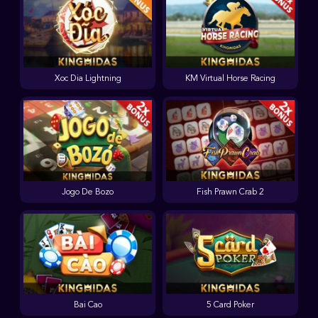
Xoc Dia Lightning
KM Virtual Horse Racing
Jogo De Bozo
Fish Prawn Crab 2
Bai Cao
5 Card Poker