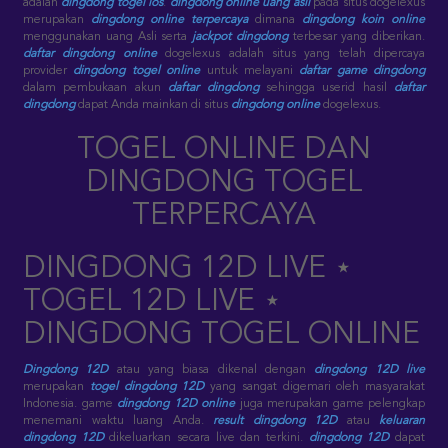
adalah
dingdong togel ios
.
dingdong online uang asli
pada situs dogelexus
merupakan
dingdong online terpercaya
dimana
dingdong koin online
menggunakan uang Asli serta
jackpot dingdong
terbesar yang diberikan.
daftar dingdong online
dogelexus adalah situs yang telah dipercaya
provider
dingdong togel online
untuk melayani
daftar game dingdong
dalam pembukaan akun
daftar dingdong
sehingga userid hasil
daftar
dingdong
dapat Anda mainkan di situs
dingdong online
dogelexus.
TOGEL ONLINE DAN
DINGDONG TOGEL
TERPERCAYA
DINGDONG 12D LIVE ⋆
TOGEL 12D LIVE ⋆
DINGDONG TOGEL ONLINE
Dingdong 12D
atau yang biasa dikenal dengan
dingdong 12D live
merupakan
togel dingdong 12D
yang sangat digemari oleh masyarakat
Indonesia. game
dingdong 12D online
juga merupakan game pelengkap
menemani waktu luang Anda.
result dingdong 12D
atau
keluaran
dingdong 12D
dikeluarkan secara live dan terkini.
dingdong 12D
dapat