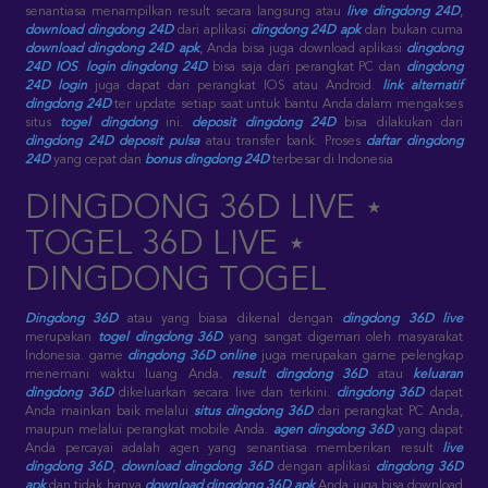
senantiasa menampilkan result secara langsung atau
live dingdong 24D
,
download dingdong 24D
dari aplikasi
dingdong 24D apk
dan bukan cuma
download dingdong 24D apk
, Anda bisa juga download aplikasi
dingdong
24D IOS
.
login dingdong 24D
bisa saja dari perangkat PC dan
dingdong
24D login
juga dapat dari perangkat IOS atau Android.
link alternatif
dingdong 24D
ter update setiap saat untuk bantu Anda dalam mengakses
situs
togel dingdong
ini.
deposit dingdong 24D
bisa dilakukan dari
dingdong 24D deposit pulsa
atau transfer bank. Proses
daftar dingdong
24D
yang cepat dan
bonus dingdong 24D
terbesar di Indonesia
DINGDONG 36D LIVE ⋆
TOGEL 36D LIVE ⋆
DINGDONG TOGEL
Dingdong 36D
atau yang biasa dikenal dengan
dingdong 36D live
merupakan
togel dingdong 36D
yang sangat digemari oleh masyarakat
Indonesia. game
dingdong 36D online
juga merupakan game pelengkap
menemani waktu luang Anda.
result dingdong 36D
atau
keluaran
dingdong 36D
dikeluarkan secara live dan terkini.
dingdong 36D
dapat
Anda mainkan baik melalui
situs dingdong 36D
dari perangkat PC Anda,
maupun melalui perangkat mobile Anda.
agen dingdong 36D
yang dapat
Anda percayai adalah agen yang senantiasa memberikan result
live
dingdong 36D
,
download dingdong 36D
dengan aplikasi
dingdong 36D
apk
dan tidak hanya
download dingdong 36D apk
Anda juga bisa download