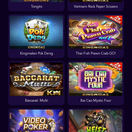
Tongits
Vietnam Rock Paper Scissors
Kingmaker Pok Deng
Thai Fish Prawn Crab GO!
Baccarat: Multi
Bai Cao Mystic Four