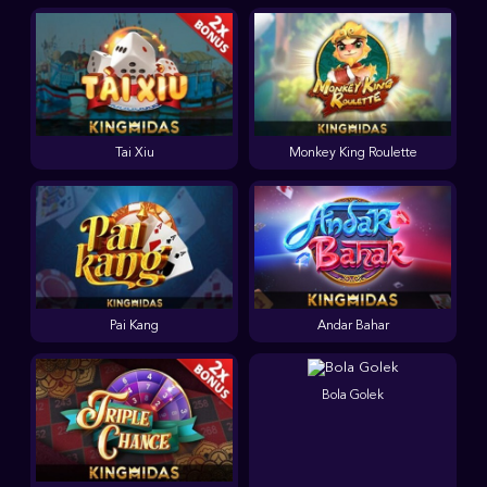
Tai Xiu
Monkey King Roulette
Pai Kang
Andar Bahar
Bola Golek