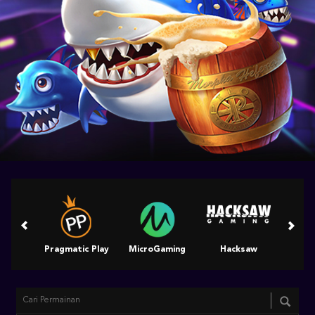
Pragmatic Play
MicroGaming
Hacksaw
King