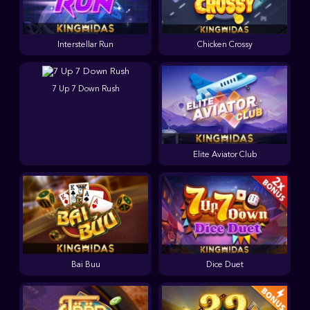
Interstellar Run
Chicken Crossy
7 Up 7 Down Rush
Elite Aviator Club
Bai Buu
Dice Duet