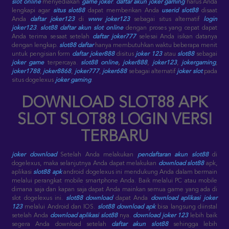
slot online
menyediakan
game joker
.
daftar akun joker gaming
harus Anda
lengkapi agar
situs slot88
dapat memberikan Anda
userid slot88
disaat
Anda
daftar joker123
di
www joker123
sebagai situs alternatif
login
joker123
.
slot88 daftar
akun slot online
dengan proses yang cepat dapat
Anda terima sesaat setelah
daftar joker777
selesai Anda isikan datanya
dengan lengkap.
slot88 daftar
hanya membutuhkan waktu beberapa menit
untuk pengisian form
daftar joker888
disitus
joker 123
atau
slot88
sebagai
joker game
terpercaya.
slot88 online
,
joker888
,
joker123
,
jokergaming
,
joker1788
,
joker8868
,
joker777
,
joker688
sebagai alternatif
joker slot
pada
situs dogelexus
joker gaming
.
DOWNLOAD SLOT88 APK
SLOT SLOT88 LOGIN VERSI
TERBARU
joker download
Setelah Anda melakukan
pendaftaran akun slot88
di
dogelexus, maka selanjutnya Anda dapat melakukan
download slot88
apk,
aplikasi
slot88 apk
android dogelexus ini mendukung Anda dalam bermain
melalui perangkat mobile smartphone Anda. Baik melalui PC atau mobile
dimana saja dan kapan saja dapat Anda mainkan semua game yang ada di
slot dogelexus ini.
slot88 download
dapat Anda
download aplikasi joker
123
melalui Android dan IOS.
slot88 download apk
bisa langsung diinstal
setelah Anda
download aplikasi slot88
nya.
download joker 123
lebih baik
segera Anda download setelah
daftar akun slot88
sehingga lebih