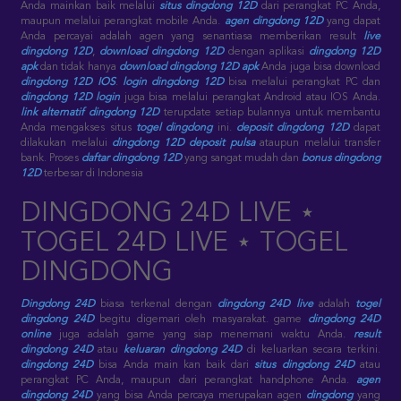
Anda mainkan baik melalui
situs dingdong 12D
dari perangkat PC Anda,
maupun melalui perangkat mobile Anda.
agen dingdong 12D
yang dapat
Anda percayai adalah agen yang senantiasa memberikan result
live
dingdong 12D
,
download dingdong 12D
dengan aplikasi
dingdong 12D
apk
dan tidak hanya
download dingdong 12D apk
Anda juga bisa download
dingdong 12D IOS
.
login dingdong 12D
bisa melalui perangkat PC dan
dingdong 12D login
juga bisa melalui perangkat Android atau IOS Anda.
link alternatif dingdong 12D
terupdate setiap bulannya untuk membantu
Anda mengakses situs
togel dingdong
ini.
deposit dingdong 12D
dapat
dilakukan melalui
dingdong 12D deposit pulsa
ataupun melalui transfer
bank. Proses
daftar dingdong 12D
yang sangat mudah dan
bonus dingdong
12D
terbesar di Indonesia
DINGDONG 24D LIVE ⋆
TOGEL 24D LIVE ⋆ TOGEL
DINGDONG
Dingdong 24D
biasa terkenal dengan
dingdong 24D live
adalah
togel
dingdong 24D
begitu digemari oleh masyarakat. game
dingdong 24D
online
juga adalah game yang siap menemani waktu Anda.
result
dingdong 24D
atau
keluaran dingdong 24D
di keluarkan secara terkini.
dingdong 24D
bisa Anda main kan baik dari
situs dingdong 24D
atau
perangkat PC Anda, maupun dari perangkat handphone Anda.
agen
dingdong 24D
yang bisa Anda percaya merupakan agen
dingdong
yang