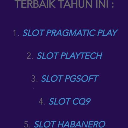
TERBAIK TAHUN INI :
1.
SLOT PRAGMATIC PLAY
2.
SLOT PLAYTECH
3.
SLOT PGSOFT
4.
SLOT CQ9
5.
SLOT HABANERO