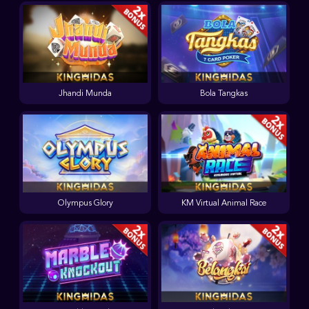
Jhandi Munda
Bola Tangkas
Olympus Glory
KM Virtual Animal Race