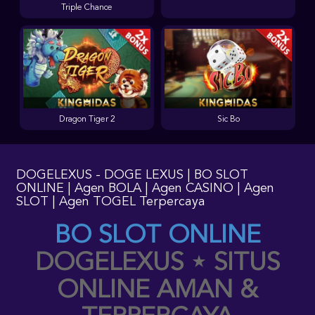
Triple Chance
Dragon Tiger 2
Sic Bo
DOGELEXUS - DOGE LEXUS | BO SLOT
ONLINE | Agen BOLA | Agen CASINO | Agen
SLOT | Agen TOGEL Terpercaya
BO SLOT ONLINE
DOGELEXUS
⋆
SITUS
ONLINE AMAN &