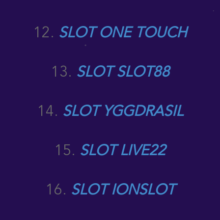
12.
SLOT ONE TOUCH
13.
SLOT SLOT88
14.
SLOT YGGDRASIL
15.
SLOT LIVE22
16.
SLOT IONSLOT