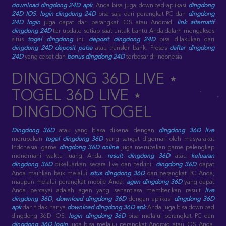
download dingdong 24D apk
, Anda bisa juga download aplikasi
dingdong
24D IOS
.
login dingdong 24D
bisa saja dari perangkat PC dan
dingdong
24D login
juga dapat dari perangkat IOS atau Android.
link alternatif
dingdong 24D
ter update setiap saat untuk bantu Anda dalam mengakses
situs
togel dingdong
ini.
deposit dingdong 24D
bisa dilakukan dari
dingdong 24D deposit pulsa
atau transfer bank. Proses
daftar dingdong
24D
yang cepat dan
bonus dingdong 24D
terbesar di Indonesia
DINGDONG 36D LIVE ⋆
TOGEL 36D LIVE ⋆
DINGDONG TOGEL
Dingdong 36D
atau yang biasa dikenal dengan
dingdong 36D live
merupakan
togel dingdong 36D
yang sangat digemari oleh masyarakat
Indonesia. game
dingdong 36D online
juga merupakan game pelengkap
menemani waktu luang Anda.
result dingdong 36D
atau
keluaran
dingdong 36D
dikeluarkan secara live dan terkini.
dingdong 36D
dapat
Anda mainkan baik melalui
situs dingdong 36D
dari perangkat PC Anda,
maupun melalui perangkat mobile Anda.
agen dingdong 36D
yang dapat
Anda percayai adalah agen yang senantiasa memberikan result
live
dingdong 36D
,
download dingdong 36D
dengan aplikasi
dingdong 36D
apk
dan tidak hanya
download dingdong 36D apk
Anda juga bisa download
dingdong 36D IOS.
login dingdong 36D
bisa melalui perangkat PC dan
dingdong 36D login
juga bisa melalui perangkat Android atau IOS Anda.