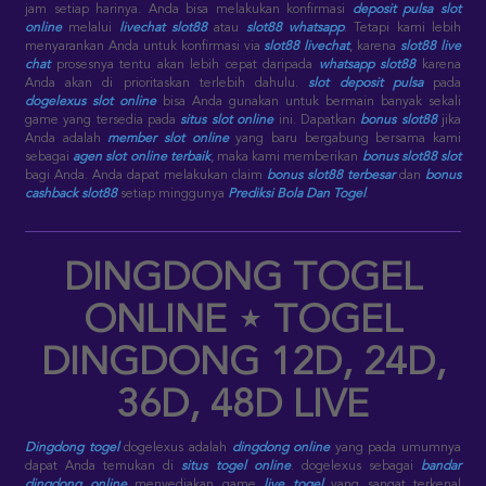
jam setiap harinya. Anda bisa melakukan konfirmasi
deposit pulsa slot
online
melalui
livechat slot88
atau
slot88 whatsapp
. Tetapi kami lebih
menyarankan Anda untuk konfirmasi via
slot88 livechat
, karena
slot88 live
chat
prosesnya tentu akan lebih cepat daripada
whatsapp slot88
karena
Anda akan di prioritaskan terlebih dahulu.
slot deposit pulsa
pada
dogelexus slot online
bisa Anda gunakan untuk bermain banyak sekali
game yang tersedia pada
situs slot online
ini. Dapatkan
bonus slot88
jika
Anda adalah
member slot online
yang baru bergabung bersama kami
sebagai
agen slot online terbaik
, maka kami memberikan
bonus slot88 slot
bagi Anda. Anda dapat melakukan claim
bonus slot88 terbesar
dan
bonus
cashback slot88
setiap minggunya
Prediksi Bola Dan Togel
.
DINGDONG TOGEL
ONLINE ⋆ TOGEL
DINGDONG 12D, 24D,
36D, 48D LIVE
Dingdong togel
dogelexus adalah
dingdong online
yang pada umumnya
dapat Anda temukan di
situs togel online
. dogelexus sebagai
bandar
dingdong online
menyediakan game
live togel
yang sangat terkenal