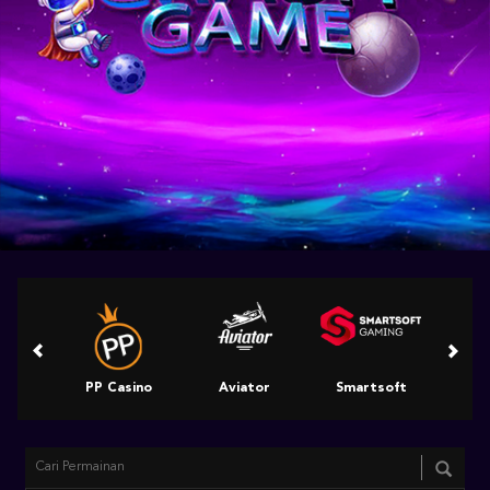
PP Casino
Aviator
Smartsoft
Micr