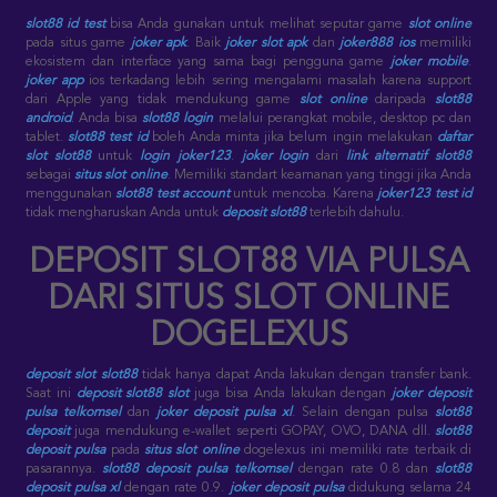
slot88 id test
bisa Anda gunakan untuk melihat seputar game
slot online
pada situs game
joker apk
. Baik
joker slot apk
dan
joker888 ios
memiliki
ekosistem dan interface yang sama bagi pengguna game
joker mobile
.
joker app
ios terkadang lebih sering mengalami masalah karena support
dari Apple yang tidak mendukung game
slot online
daripada
slot88
android
. Anda bisa
slot88 login
melalui perangkat mobile, desktop pc dan
tablet.
slot88 test id
boleh Anda minta jika belum ingin melakukan
daftar
slot slot88
untuk
login joker123
.
joker login
dari
link alternatif slot88
sebagai
situs slot online
. Memiliki standart keamanan yang tinggi jika Anda
menggunakan
slot88 test account
untuk mencoba. Karena
joker123 test id
tidak mengharuskan Anda untuk
deposit slot88
terlebih dahulu.
DEPOSIT SLOT88 VIA PULSA
DARI SITUS SLOT ONLINE
DOGELEXUS
deposit slot slot88
tidak hanya dapat Anda lakukan dengan transfer bank.
Saat ini
deposit slot88 slot
juga bisa Anda lakukan dengan
joker deposit
pulsa telkomsel
dan
joker deposit pulsa xl
. Selain dengan pulsa
slot88
deposit
juga mendukung e-wallet seperti GOPAY, OVO, DANA dll.
slot88
deposit pulsa
pada
situs slot online
dogelexus ini memiliki rate terbaik di
pasarannya.
slot88 deposit pulsa telkomsel
dengan rate 0.8 dan
slot88
deposit pulsa xl
dengan rate 0.9.
joker deposit pulsa
didukung selama 24