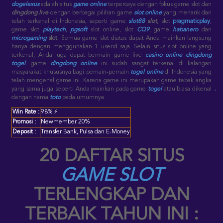
dogelexus
adalah situs
game online
terpercaya dengan fokus game slot dan
dingdong live
dengan berbagai pilihan game
slot online
yang menarik dan
telah terkenal di Indonesia, seperti game
slot88
slot
, slot
pragmaticplay
,
game slot
playtech
,
pgsoft
slot online
, slot
CQ9
, game
habanero
dan
microgaming
slot
. Semua game slot diatas dapat Anda mainkan langsung
hanya dengan menggunakan 1 userid saja.
Selain situs slot online yang
terkenal, Anda juga dapat bermain game live
casino online
dingdong
togel
. game
dingdong online
ini sudah sangat terkenal di kalangan
masyarakat khususnya bagi pemain-pemain
togel online
di Indonesia yang
telah mengenal game ini. Karena game ini merupakan game tebak angka
yang sama juga seperti Anda mainkan pada game
togel
atau biasa dikenal
dengan nama
toto
pada umumnya.
Win Rate :
98% ⚡
Promosi :
Newmember 20%
Deposit :
Transfer Bank, Pulsa dan E-Money
20 DAFTAR SITUS
GAME SLOT
TERLENGKAP DAN
TERBAIK TAHUN INI :