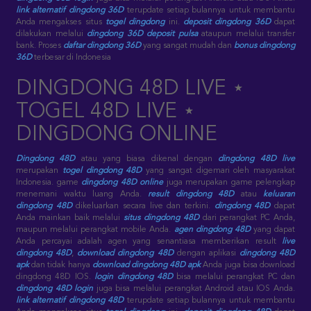
link alternatif dingdong 36D
terupdate setiap bulannya untuk membantu
Anda mengakses situs
togel dingdong
ini.
deposit dingdong 36D
dapat
dilakukan melalui
dingdong 36D deposit pulsa
ataupun melalui transfer
bank. Proses
daftar dingdong 36D
yang sangat mudah dan
bonus dingdong
36D
terbesar di Indonesia
DINGDONG 48D LIVE ⋆
TOGEL 48D LIVE ⋆
DINGDONG ONLINE
Dingdong 48D
atau yang biasa dikenal dengan
dingdong 48D live
merupakan
togel dingdong 48D
yang sangat digemari oleh masyarakat
Indonesia. game
dingdong 48D online
juga merupakan game pelengkap
menemani waktu luang Anda.
result dingdong 48D
atau
keluaran
dingdong 48D
dikeluarkan secara live dan terkini.
dingdong 48D
dapat
Anda mainkan baik melalui
situs dingdong 48D
dari perangkat PC Anda,
maupun melalui perangkat mobile Anda.
agen dingdong 48D
yang dapat
Anda percayai adalah agen yang senantiasa memberikan result
live
dingdong 48D
,
download dingdong 48D
dengan aplikasi
dingdong 48D
apk
dan tidak hanya
download dingdong 48D apk
Anda juga bisa download
dingdong 48D IOS.
login dingdong 48D
bisa melalui perangkat PC dan
dingdong 48D login
juga bisa melalui perangkat Android atau IOS Anda.
link alternatif dingdong 48D
terupdate setiap bulannya untuk membantu