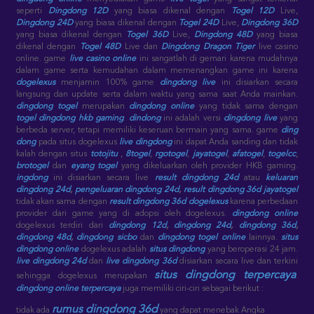
seperti
Dingdong 12D
yang biasa dikenal dengan
Togel 12D
Live,
Dingdong 24D
yang biasa dikenal dengan
Togel 24D
Live,
Dingdong 36D
yang biasa dikenal dengan
Togel 36D
Live,
Dingdong 48D
yang biasa
dikenal dengan
Togel 48D
Live dan
Dingdong Dragon Tiger
live casino
online. game
live casino online
ini sangatlah di gemari karena mudahnya
dalam game serta kemudahan dalam memenangkan game ini karena
dogelexus
menjamin 100% game
dingdong live
ini disiarkan secara
langsung dan update serta dalam waktu yang sama saat Anda mainkan.
dingdong togel
merupakan
dingdong online
yang tidak sama dengan
togel dingdong
hkb gaming
.
dindong
ini adalah versi
dingdong live
yang
berbeda server, tetapi memiliki keseruan bermain yang sama. game
ding
dong
pada situs dogelexus
live dingdong
ini dapat Anda sanding dan tidak
kalah dengan situs
totojitu
,
8togel
,
rgotogel
,
jayatogel
,
afatogel
,
togelcc
,
brotogel
dan
eyang togel
yang dikeluarkan oleh provider HKB gaming.
ingdong
ini disiarkan secara live
result dingdong 24d
atau
keluaran
dingdong 24d
,
pengeluaran dingdong 24d
,
result dingdong 36d jayatogel
tidak akan sama dengan
result dingdong 36d dogelexus
karena perbedaan
provider dari game yang di adopsi oleh dogelexus.
dingdong online
dogelexus terdiri dari
dingdong 12d
,
dingdong 24d
,
dingdong 36d
,
dingdong 48d
,
dingdong sicbo
dan
dingdong togel online
lainnya.
situs
dingdong online
dogelexus adalah
situs dingdong
yang beroperasi 24 jam.
live dingdong 24d
dan
live dingdong 36d
disiarkan secara live dan terkini
situs dingdong terpercaya
sehingga dogelexus merupakan
.
dingdong online terpercaya
juga memiliki ciri-ciri sebagai berikut :
rumus dingdong 36d
tidak ada
yang dapat menebak Angka