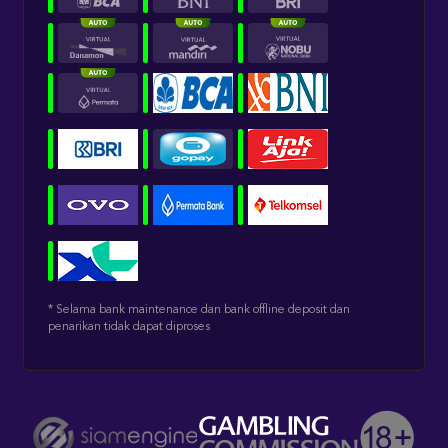
* Selama bank maintenance dan bank offline deposit dan
penarikan tidak dapat diproses