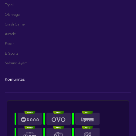
Togel
Olahraga
Crash Game
Arcade
Poker
E-Sports
Sabung Ayam
Komunitas