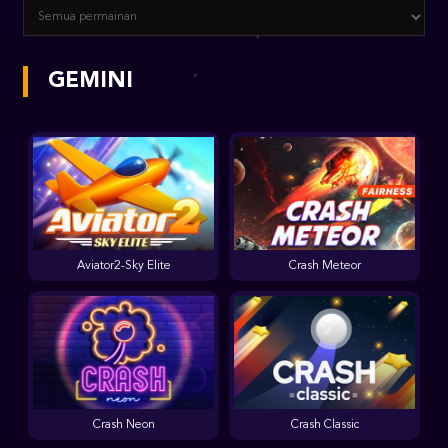
GEMINI
Aviator2-Sky Elite
Crash Meteor
Crash Neon
Crash Classic