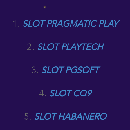
1.
SLOT PRAGMATIC PLAY
2.
SLOT PLAYTECH
3.
SLOT PGSOFT
4.
SLOT CQ9
5.
SLOT HABANERO