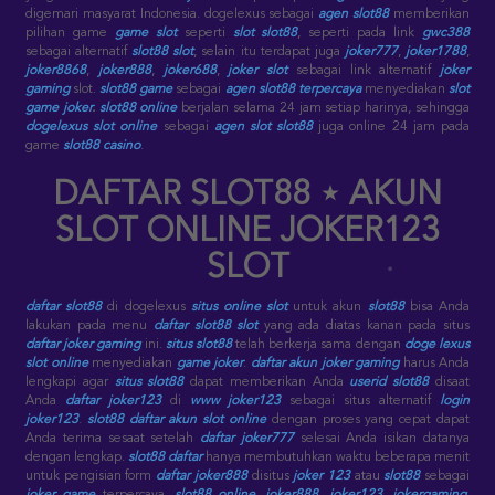
digemari masyarat Indonesia. dogelexus sebagai
agen slot88
memberikan
pilihan game
game slot
seperti
slot slot88
, seperti pada link
gwc388
sebagai alternatif
slot88 slot
, selain itu terdapat juga
joker777
,
joker1788
,
joker8868
,
joker888
,
joker688
,
joker slot
sebagai link alternatif
joker
gaming
slot.
slot88 game
sebagai
agen slot88 terpercaya
menyediakan
slot
game joker
.
slot88 online
berjalan selama 24 jam setiap harinya, sehingga
dogelexus slot online
sebagai
agen slot slot88
juga online 24 jam pada
game
slot88 casino
.
DAFTAR SLOT88
⋆
AKUN
SLOT ONLINE JOKER123
SLOT
daftar slot88
di dogelexus
situs online slot
untuk akun
slot88
bisa Anda
lakukan pada menu
daftar slot88 slot
yang ada diatas kanan pada situs
daftar joker gaming
ini.
situs slot88
telah berkerja sama dengan
doge lexus
slot online
menyediakan
game joker
.
daftar akun joker gaming
harus Anda
lengkapi agar
situs slot88
dapat memberikan Anda
userid slot88
disaat
Anda
daftar joker123
di
www joker123
sebagai situs alternatif
login
joker123
.
slot88 daftar
akun slot online
dengan proses yang cepat dapat
Anda terima sesaat setelah
daftar joker777
selesai Anda isikan datanya
dengan lengkap.
slot88 daftar
hanya membutuhkan waktu beberapa menit
untuk pengisian form
daftar joker888
disitus
joker 123
atau
slot88
sebagai
joker game
terpercaya.
slot88 online
,
joker888
,
joker123
,
jokergaming
,