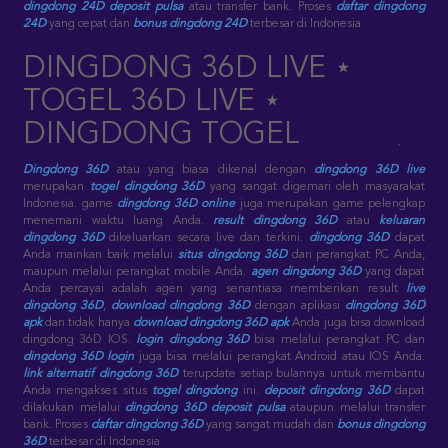
dingdong 24D deposit pulsa
atau transfer bank. Proses
daftar dingdong
24D
yang cepat dan
bonus dingdong 24D
terbesar di Indonesia
DINGDONG 36D LIVE ⋆
TOGEL 36D LIVE ⋆
DINGDONG TOGEL
Dingdong 36D
atau yang biasa dikenal dengan
dingdong 36D live
merupakan
togel dingdong 36D
yang sangat digemari oleh masyarakat
Indonesia. game
dingdong 36D online
juga merupakan game pelengkap
menemani waktu luang Anda.
result dingdong 36D
atau
keluaran
dingdong 36D
dikeluarkan secara live dan terkini.
dingdong 36D
dapat
Anda mainkan baik melalui
situs dingdong 36D
dari perangkat PC Anda,
maupun melalui perangkat mobile Anda.
agen dingdong 36D
yang dapat
Anda percayai adalah agen yang senantiasa memberikan result
live
dingdong 36D
,
download dingdong 36D
dengan aplikasi
dingdong 36D
apk
dan tidak hanya
download dingdong 36D apk
Anda juga bisa download
dingdong 36D IOS.
login dingdong 36D
bisa melalui perangkat PC dan
dingdong 36D login
juga bisa melalui perangkat Android atau IOS Anda.
link alternatif dingdong 36D
terupdate setiap bulannya untuk membantu
Anda mengakses situs
togel dingdong
ini.
deposit dingdong 36D
dapat
dilakukan melalui
dingdong 36D deposit pulsa
ataupun melalui transfer
bank. Proses
daftar dingdong 36D
yang sangat mudah dan
bonus dingdong
36D
terbesar di Indonesia