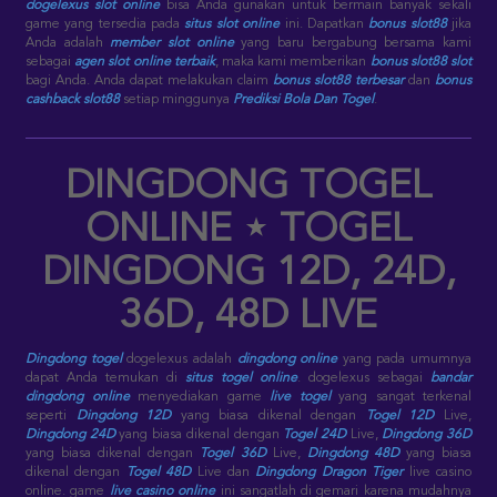
dogelexus slot online
bisa Anda gunakan untuk bermain banyak sekali
game yang tersedia pada
situs slot online
ini. Dapatkan
bonus slot88
jika
Anda adalah
member slot online
yang baru bergabung bersama kami
sebagai
agen slot online terbaik
, maka kami memberikan
bonus slot88 slot
bagi Anda. Anda dapat melakukan claim
bonus slot88 terbesar
dan
bonus
cashback slot88
setiap minggunya
Prediksi Bola Dan Togel
.
DINGDONG TOGEL
ONLINE ⋆ TOGEL
DINGDONG 12D, 24D,
36D, 48D LIVE
Dingdong togel
dogelexus adalah
dingdong online
yang pada umumnya
dapat Anda temukan di
situs togel online
. dogelexus sebagai
bandar
dingdong online
menyediakan game
live togel
yang sangat terkenal
seperti
Dingdong 12D
yang biasa dikenal dengan
Togel 12D
Live,
Dingdong 24D
yang biasa dikenal dengan
Togel 24D
Live,
Dingdong 36D
yang biasa dikenal dengan
Togel 36D
Live,
Dingdong 48D
yang biasa
dikenal dengan
Togel 48D
Live dan
Dingdong Dragon Tiger
live casino
online. game
live casino online
ini sangatlah di gemari karena mudahnya