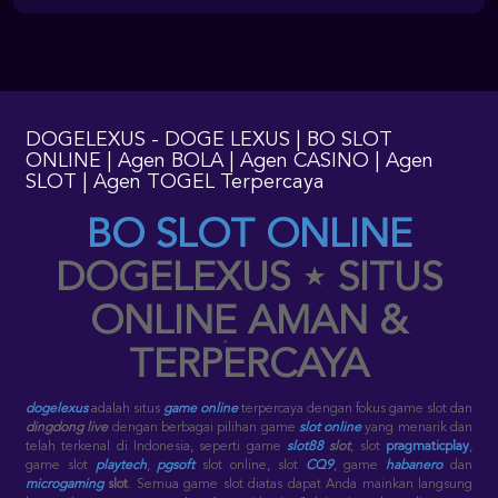
DOGELEXUS - DOGE LEXUS | BO SLOT
ONLINE | Agen BOLA | Agen CASINO | Agen
SLOT | Agen TOGEL Terpercaya
BO SLOT ONLINE
DOGELEXUS
⋆
SITUS
ONLINE AMAN &
TERPERCAYA
dogelexus
adalah situs
game online
terpercaya dengan fokus game slot dan
dingdong live
dengan berbagai pilihan game
slot online
yang menarik dan
telah terkenal di Indonesia, seperti game
slot88
slot
, slot
pragmaticplay
,
game slot
playtech
,
pgsoft
slot online
, slot
CQ9
, game
habanero
dan
microgaming
slot
. Semua game slot diatas dapat Anda mainkan langsung