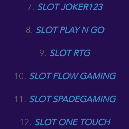
7.
SLOT JOKER123
8.
SLOT PLAY N GO
9.
SLOT RTG
10.
SLOT FLOW GAMING
11.
SLOT SPADEGAMING
12.
SLOT ONE TOUCH