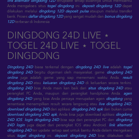
link alternatif dingdong 12D
terupdate setiap bulannya untuk membantu
Anda mengakses situs
togel dingdong
ini.
deposit dingdong 12D
dapat
dilakukan melalui
dingdong 12D deposit pulsa
ataupun melalui transfer
bank. Proses
daftar dingdong 12D
yang sangat mudah dan
bonus dingdong
12D
terbesar di Indonesia
DINGDONG 24D LIVE ⋆
TOGEL 24D LIVE ⋆ TOGEL
DINGDONG
Dingdong 24D
biasa terkenal dengan
dingdong 24D live
adalah
togel
dingdong 24D
begitu digemari oleh masyarakat. game
dingdong 24D
online
juga adalah game yang siap menemani waktu Anda.
result
dingdong 24D
atau
keluaran dingdong 24D
di keluarkan secara terkini.
dingdong 24D
bisa Anda main kan baik dari
situs dingdong 24D
atau
perangkat PC Anda, maupun dari perangkat handphone Anda.
agen
dingdong 24D
yang bisa Anda percaya merupakan agen
dingdong
yang
senantiasa menampilkan result secara langsung atau
live dingdong 24D
,
download dingdong 24D
dari aplikasi
dingdong 24D apk
dan bukan cuma
download dingdong 24D apk
, Anda bisa juga download aplikasi
dingdong
24D IOS
.
login dingdong 24D
bisa saja dari perangkat PC dan
dingdong
24D login
juga dapat dari perangkat IOS atau Android.
link alternatif
dingdong 24D
ter update setiap saat untuk bantu Anda dalam mengakses
situs
togel dingdong
ini.
deposit dingdong 24D
bisa dilakukan dari