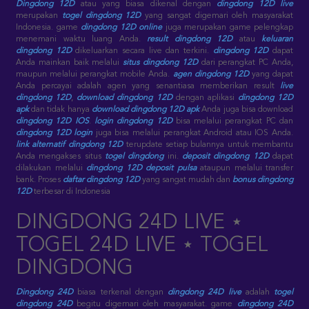
Dingdong 12D
atau yang biasa dikenal dengan
dingdong 12D live
merupakan
togel dingdong 12D
yang sangat digemari oleh masyarakat
Indonesia. game
dingdong 12D online
juga merupakan game pelengkap
menemani waktu luang Anda.
result dingdong 12D
atau
keluaran
dingdong 12D
dikeluarkan secara live dan terkini.
dingdong 12D
dapat
Anda mainkan baik melalui
situs dingdong 12D
dari perangkat PC Anda,
maupun melalui perangkat mobile Anda.
agen dingdong 12D
yang dapat
Anda percayai adalah agen yang senantiasa memberikan result
live
dingdong 12D
,
download dingdong 12D
dengan aplikasi
dingdong 12D
apk
dan tidak hanya
download dingdong 12D apk
Anda juga bisa download
dingdong 12D IOS
.
login dingdong 12D
bisa melalui perangkat PC dan
dingdong 12D login
juga bisa melalui perangkat Android atau IOS Anda.
link alternatif dingdong 12D
terupdate setiap bulannya untuk membantu
Anda mengakses situs
togel dingdong
ini.
deposit dingdong 12D
dapat
dilakukan melalui
dingdong 12D deposit pulsa
ataupun melalui transfer
bank. Proses
daftar dingdong 12D
yang sangat mudah dan
bonus dingdong
12D
terbesar di Indonesia
DINGDONG 24D LIVE ⋆
TOGEL 24D LIVE ⋆ TOGEL
DINGDONG
Dingdong 24D
biasa terkenal dengan
dingdong 24D live
adalah
togel
dingdong 24D
begitu digemari oleh masyarakat. game
dingdong 24D