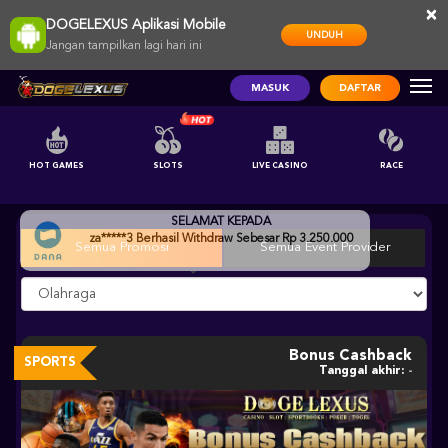
×
DOGELEXUS Aplikasi Mobile
UNDUH
Jangan tampilkan lagi hari ini
MASUK
DAFTAR
HOT GAMES
SLOTS
LIVE CASINO
RACE
SELAMAT KEPADA
za*****3 Berhasil Withdraw Sebesar Rp 3.250.000
Semua Promosi
Semua Event Provider
Bonus Cashback
SPORTS
Tanggal akhir:
-