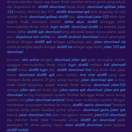
dimana saja dan kapan saja dapat Anda mainkan semua game yang ada di
slot dogelexus ini.
slot88 download
dapat Anda
download aplikasi joker
123
melalui Android dan IOS.
slot88 download apk
bisa langsung diinstal
setelah Anda
download aplikasi slot88
nya.
download joker 123
lebih baik
segera Anda download setelah
daftar akun slot88
sehingga lebih
memudahkan Anda untuk
login slot88
.
download slot88
ini terletak pada
menu daftar
slot88 apk download
yang ada pada kanan menu utama pada
situs
dogelexus slot online
ini.
slot88 android download
untuk perangkat
Android dengan
slot88 apk
sebagai aplikasinya atau
joker download ios
untuk perangkat Apple dengan
slot88 ios
sebagai apps resmi
joker 123 apk
download
.
Bermain
slot online
dengan
download joker apk
pada perangkat mobile
sungguh memudahkan Anda untuk
login slot88
melalui
link alternatif
slot88
untuk
slot88 login
site.
slot88 download link
bisa Anda lihat pada
menu
download slot88 apk
atau melalui
live chat slot88
yang siap
melayani Anda selama 24 jam setiap harinya.
joker download apk
ini bisa
Anda install langsung sesaat setelah Anda selesai
download joker123
sebagai
joker apk
apk resmi dari
joker casino apk download
.
joker slot apk
download
sering mengalami update berkala sehingga Anda harus sering
Update link
joker download android
. Anda bisa melakukan update dengan
melakukan kunjungan berkala ke menu
slot88 casino download
. Pastikan
internet Anda dalam keadaan prima sebelum
download game joker apk
karena
joker download link
akan mengalami masalah
joker123 download
jika Internet Anda tidak memadai untuk
slot88 pc download
pada
perangkat PC Anda apalagi harus
www slot88 download
pada aplikasi
slot88 mobile
.