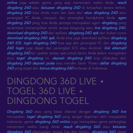
online
juga adalah game yang siap menemani waktu Anda.
result
dingdong 24D
atau
keluaran dingdong 24D
di keluarkan secara terkini.
dingdong 24D
bisa Anda main kan baik dari
situs dingdong 24D
atau
perangkat PC Anda, maupun dari perangkat handphone Anda.
agen
dingdong 24D
yang bisa Anda percaya merupakan agen
dingdong
yang
senantiasa menampilkan result secara langsung atau
live dingdong 24D
,
download dingdong 24D
dari aplikasi
dingdong 24D apk
dan bukan cuma
download dingdong 24D apk
, Anda bisa juga download aplikasi
dingdong
24D IOS
.
login dingdong 24D
bisa saja dari perangkat PC dan
dingdong
24D login
juga dapat dari perangkat IOS atau Android.
link alternatif
dingdong 24D
ter update setiap saat untuk bantu Anda dalam mengakses
situs
togel dingdong
ini.
deposit dingdong 24D
bisa dilakukan dari
dingdong 24D deposit pulsa
atau transfer bank. Proses
daftar dingdong
24D
yang cepat dan
bonus dingdong 24D
terbesar di Indonesia
DINGDONG 36D LIVE ⋆
TOGEL 36D LIVE ⋆
DINGDONG TOGEL
Dingdong 36D
atau yang biasa dikenal dengan
dingdong 36D live
merupakan
togel dingdong 36D
yang sangat digemari oleh masyarakat
Indonesia. game
dingdong 36D online
juga merupakan game pelengkap
menemani waktu luang Anda.
result dingdong 36D
atau
keluaran
dingdong 36D
dikeluarkan secara live dan terkini.
dingdong 36D
dapat