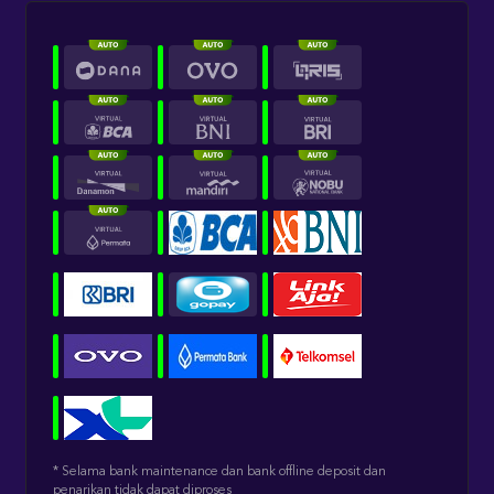
* Selama bank maintenance dan bank offline deposit dan
penarikan tidak dapat diproses