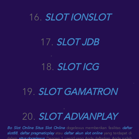
16.
SLOT IONSLOT
17.
SLOT JDB
18.
SLOT ICG
19.
SLOT GAMATRON
20.
SLOT ADVANPLAY
Bo Slot Online
Situs Slot Online
dogelexus memberikan fasilitas
daftar
slot88
,
daftar pragmaticplay
atau
daftar akun slot online
yang terdapat di
dalam
situs dogelexus
. Dengan 1 userid yang Anda daftarkan, Anda sudah