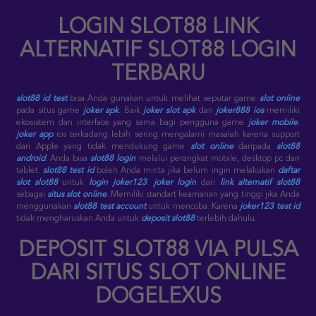
LOGIN SLOT88 LINK
ALTERNATIF SLOT88 LOGIN
TERBARU
slot88 id test
bisa Anda gunakan untuk melihat seputar game
slot online
pada situs game
joker apk
. Baik
joker slot apk
dan
joker888 ios
memiliki
ekosistem dan interface yang sama bagi pengguna game
joker mobile
.
joker app
ios terkadang lebih sering mengalami masalah karena support
dari Apple yang tidak mendukung game
slot online
daripada
slot88
android
. Anda bisa
slot88 login
melalui perangkat mobile, desktop pc dan
tablet.
slot88 test id
boleh Anda minta jika belum ingin melakukan
daftar
slot slot88
untuk
login joker123
.
joker login
dari
link alternatif slot88
sebagai
situs slot online
. Memiliki standart keamanan yang tinggi jika Anda
menggunakan
slot88 test account
untuk mencoba. Karena
joker123 test id
tidak mengharuskan Anda untuk
deposit slot88
terlebih dahulu.
DEPOSIT SLOT88 VIA PULSA
DARI SITUS SLOT ONLINE
DOGELEXUS