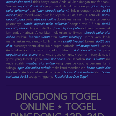
deposit slot slot88
tidak hanya dapat Anda lakukan dengan transfer bank.
Saat ini
deposit slot88 slot
juga bisa Anda lakukan dengan
joker deposit
pulsa telkomsel
dan
joker deposit pulsa xl
. Selain dengan pulsa
slot88
deposit
juga mendukung e-wallet seperti GOPAY, OVO, DANA dll.
slot88
deposit pulsa
pada
situs slot online
dogelexus ini memiliki rate terbaik di
pasarannya.
slot88 deposit pulsa telkomsel
dengan rate 0.8 dan
slot88
deposit pulsa xl
dengan rate 0.9.
joker deposit pulsa
didukung selama 24
jam setiap harinya. Anda bisa melakukan konfirmasi
deposit pulsa slot
online
melalui
livechat slot88
atau
slot88 whatsapp
. Tetapi kami lebih
menyarankan Anda untuk konfirmasi via
slot88 livechat
, karena
slot88 live
chat
prosesnya tentu akan lebih cepat daripada
whatsapp slot88
karena
Anda akan di prioritaskan terlebih dahulu.
slot deposit pulsa
pada
dogelexus slot online
bisa Anda gunakan untuk bermain banyak sekali
game yang tersedia pada
situs slot online
ini. Dapatkan
bonus slot88
jika
Anda adalah
member slot online
yang baru bergabung bersama kami
sebagai
agen slot online terbaik
, maka kami memberikan
bonus slot88 slot
bagi Anda. Anda dapat melakukan claim
bonus slot88 terbesar
dan
bonus
cashback slot88
setiap minggunya
Prediksi Bola Dan Togel
.
DINGDONG TOGEL
ONLINE ⋆ TOGEL