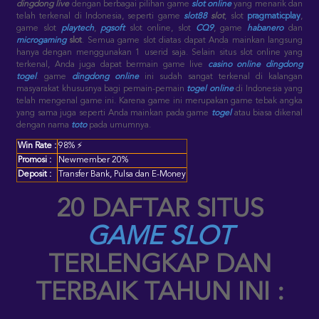
dingdong live
dengan berbagai pilihan game
slot online
yang menarik dan
telah terkenal di Indonesia, seperti game
slot88
slot
, slot
pragmaticplay
,
game slot
playtech
,
pgsoft
slot online
, slot
CQ9
, game
habanero
dan
microgaming
slot
. Semua game slot diatas dapat Anda mainkan langsung
hanya dengan menggunakan 1 userid saja.
Selain situs slot online yang
terkenal, Anda juga dapat bermain game live
casino online
dingdong
togel
. game
dingdong online
ini sudah sangat terkenal di kalangan
masyarakat khususnya bagi pemain-pemain
togel online
di Indonesia yang
telah mengenal game ini. Karena game ini merupakan game tebak angka
yang sama juga seperti Anda mainkan pada game
togel
atau biasa dikenal
dengan nama
toto
pada umumnya.
Win Rate :
98% ⚡
Promosi :
Newmember 20%
Deposit :
Transfer Bank, Pulsa dan E-Money
20 DAFTAR SITUS
GAME SLOT
TERLENGKAP DAN
TERBAIK TAHUN INI :