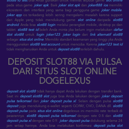
slot88 id test
bisa Anda gunakan untuk melihat seputar game
slot online
pada situs game
joker apk
. Baik
joker slot apk
dan
joker888 ios
memiliki
ekosistem dan interface yang sama bagi pengguna game
joker mobile
.
joker app
ios terkadang lebih sering mengalami masalah karena support
dari Apple yang tidak mendukung game
slot online
daripada
slot88
android
. Anda bisa
slot88 login
melalui perangkat mobile, desktop pc dan
tablet.
slot88 test id
boleh Anda minta jika belum ingin melakukan
daftar
slot slot88
untuk
login joker123
.
joker login
dari
link alternatif slot88
sebagai
situs slot online
. Memiliki standart keamanan yang tinggi jika Anda
menggunakan
slot88 test account
untuk mencoba. Karena
joker123 test id
tidak mengharuskan Anda untuk
deposit slot88
terlebih dahulu.
DEPOSIT SLOT88 VIA PULSA
DARI SITUS SLOT ONLINE
DOGELEXUS
deposit slot slot88
tidak hanya dapat Anda lakukan dengan transfer bank.
Saat ini
deposit slot88 slot
juga bisa Anda lakukan dengan
joker deposit
pulsa telkomsel
dan
joker deposit pulsa xl
. Selain dengan pulsa
slot88
deposit
juga mendukung e-wallet seperti GOPAY, OVO, DANA dll.
slot88
deposit pulsa
pada
situs slot online
dogelexus ini memiliki rate terbaik di
pasarannya.
slot88 deposit pulsa telkomsel
dengan rate 0.8 dan
slot88
deposit pulsa xl
dengan rate 0.9.
joker deposit pulsa
didukung selama 24
jam setiap harinya. Anda bisa melakukan konfirmasi
deposit pulsa slot