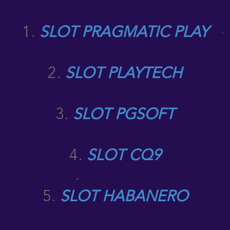
1.
SLOT PRAGMATIC PLAY
2.
SLOT PLAYTECH
3.
SLOT PGSOFT
4.
SLOT CQ9
5.
SLOT HABANERO