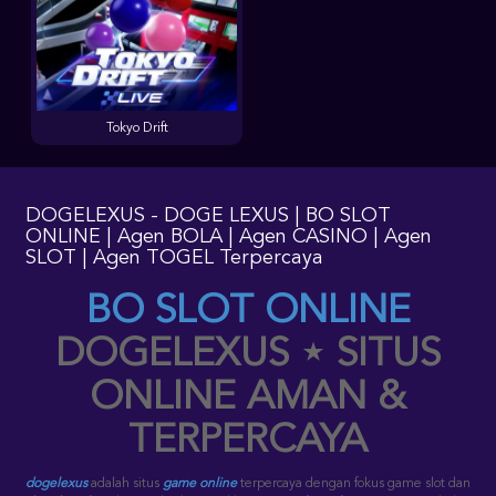
Tokyo Drift
DOGELEXUS - DOGE LEXUS | BO SLOT
ONLINE | Agen BOLA | Agen CASINO | Agen
SLOT | Agen TOGEL Terpercaya
BO SLOT ONLINE
DOGELEXUS
⋆
SITUS
ONLINE AMAN &
TERPERCAYA
dogelexus
adalah situs
game online
terpercaya dengan fokus game slot dan