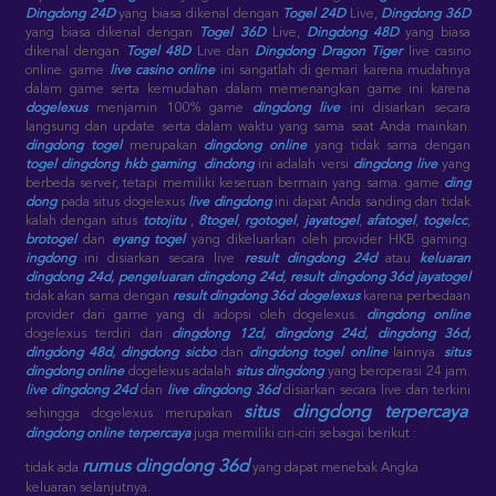
Dingdong 24D
yang biasa dikenal dengan
Togel 24D
Live,
Dingdong 36D
yang biasa dikenal dengan
Togel 36D
Live,
Dingdong 48D
yang biasa
dikenal dengan
Togel 48D
Live dan
Dingdong Dragon Tiger
live casino
online. game
live casino online
ini sangatlah di gemari karena mudahnya
dalam game serta kemudahan dalam memenangkan game ini karena
dogelexus
menjamin 100% game
dingdong live
ini disiarkan secara
langsung dan update serta dalam waktu yang sama saat Anda mainkan.
dingdong togel
merupakan
dingdong online
yang tidak sama dengan
togel dingdong
hkb gaming
.
dindong
ini adalah versi
dingdong live
yang
berbeda server, tetapi memiliki keseruan bermain yang sama. game
ding
dong
pada situs dogelexus
live dingdong
ini dapat Anda sanding dan tidak
kalah dengan situs
totojitu
,
8togel
,
rgotogel
,
jayatogel
,
afatogel
,
togelcc
,
brotogel
dan
eyang togel
yang dikeluarkan oleh provider HKB gaming.
ingdong
ini disiarkan secara live
result dingdong 24d
atau
keluaran
dingdong 24d
,
pengeluaran dingdong 24d
,
result dingdong 36d jayatogel
tidak akan sama dengan
result dingdong 36d dogelexus
karena perbedaan
provider dari game yang di adopsi oleh dogelexus.
dingdong online
dogelexus terdiri dari
dingdong 12d
,
dingdong 24d
,
dingdong 36d
,
dingdong 48d
,
dingdong sicbo
dan
dingdong togel online
lainnya.
situs
dingdong online
dogelexus adalah
situs dingdong
yang beroperasi 24 jam.
live dingdong 24d
dan
live dingdong 36d
disiarkan secara live dan terkini
situs dingdong terpercaya
sehingga dogelexus merupakan
.
dingdong online terpercaya
juga memiliki ciri-ciri sebagai berikut :
rumus dingdong 36d
tidak ada
yang dapat menebak Angka
keluaran selanjutnya.