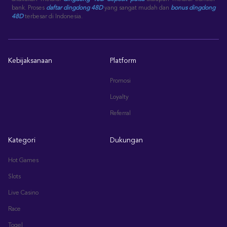
bank. Proses
daftar dingdong 48D
yang sangat mudah dan
bonus dingdong
48D
terbesar di Indonesia.
Kebijaksanaan
Platform
Promosi
Loyalty
Referral
Kategori
Dukungan
Hot Games
Slots
Live Casino
Race
Togel