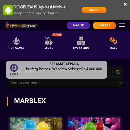
×
DOGELEXUS Aplikasi Mobile
UNDUH
Jangan tampilkan lagi hari ini
MASUK
DAFTAR
HOT GAMES
SLOTS
LIVE CASINO
RACE
SELAMAT KEPADA
bu****g Berhasil Withdraw Sebesar Rp 4.000.000
MARBLEX