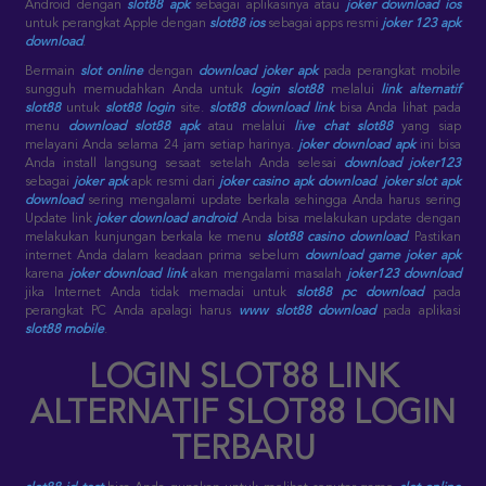
Android dengan
slot88 apk
sebagai aplikasinya atau
joker download ios
untuk perangkat Apple dengan
slot88 ios
sebagai apps resmi
joker 123 apk
download
.
Bermain
slot online
dengan
download joker apk
pada perangkat mobile
sungguh memudahkan Anda untuk
login slot88
melalui
link alternatif
slot88
untuk
slot88 login
site.
slot88 download link
bisa Anda lihat pada
menu
download slot88 apk
atau melalui
live chat slot88
yang siap
melayani Anda selama 24 jam setiap harinya.
joker download apk
ini bisa
Anda install langsung sesaat setelah Anda selesai
download joker123
sebagai
joker apk
apk resmi dari
joker casino apk download
.
joker slot apk
download
sering mengalami update berkala sehingga Anda harus sering
Update link
joker download android
. Anda bisa melakukan update dengan
melakukan kunjungan berkala ke menu
slot88 casino download
. Pastikan
internet Anda dalam keadaan prima sebelum
download game joker apk
karena
joker download link
akan mengalami masalah
joker123 download
jika Internet Anda tidak memadai untuk
slot88 pc download
pada
perangkat PC Anda apalagi harus
www slot88 download
pada aplikasi
slot88 mobile
.
LOGIN SLOT88 LINK
ALTERNATIF SLOT88 LOGIN
TERBARU