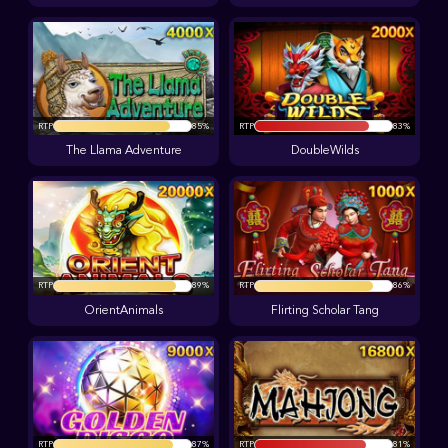
RTP
85%
RTP
83%
The Llama Adventure
DoubleWilds
RTP
89%
RTP
86%
OrientAnimals
Flirting Scholar Tang
RTP
87%
RTP
81%