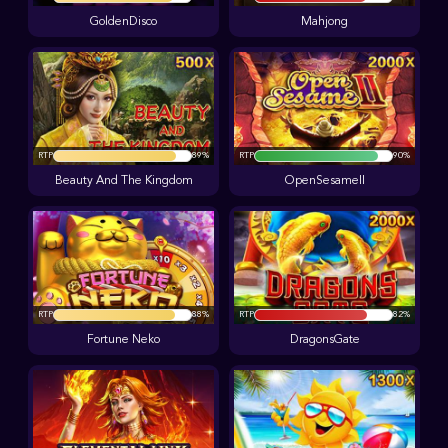
GoldenDisco
Mahjong
RTP
89%
RTP
90%
Beauty And The Kingdom
OpenSesameII
RTP
88%
RTP
82%
Fortune Neko
DragonsGate