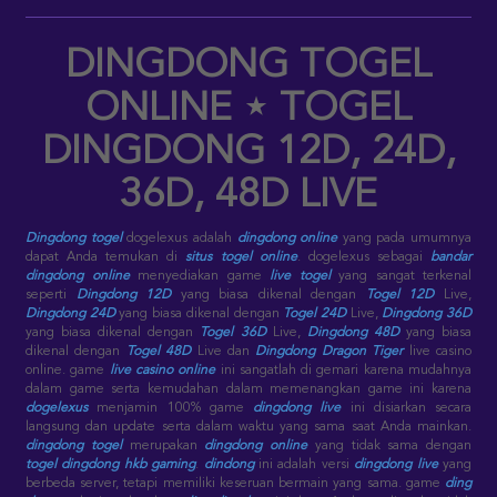
DINGDONG TOGEL
ONLINE ⋆ TOGEL
DINGDONG 12D, 24D,
36D, 48D LIVE
Dingdong togel
dogelexus adalah
dingdong online
yang pada umumnya
dapat Anda temukan di
situs togel online
. dogelexus sebagai
bandar
dingdong online
menyediakan game
live togel
yang sangat terkenal
seperti
Dingdong 12D
yang biasa dikenal dengan
Togel 12D
Live,
Dingdong 24D
yang biasa dikenal dengan
Togel 24D
Live,
Dingdong 36D
yang biasa dikenal dengan
Togel 36D
Live,
Dingdong 48D
yang biasa
dikenal dengan
Togel 48D
Live dan
Dingdong Dragon Tiger
live casino
online. game
live casino online
ini sangatlah di gemari karena mudahnya
dalam game serta kemudahan dalam memenangkan game ini karena
dogelexus
menjamin 100% game
dingdong live
ini disiarkan secara
langsung dan update serta dalam waktu yang sama saat Anda mainkan.
dingdong togel
merupakan
dingdong online
yang tidak sama dengan
togel dingdong
hkb gaming
.
dindong
ini adalah versi
dingdong live
yang
berbeda server, tetapi memiliki keseruan bermain yang sama. game
ding