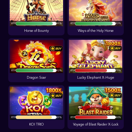
RTP
91%
RTP
93%
Horse of Bounty
Ways of the Holy Horse
RTP
93%
RTP
79%
Dragon Soar
Lucky Elephant X-Huge
RTP
89%
RTP
80%
KOI TRIO
Voyage of Blast Raider X-Lock