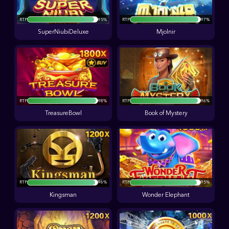
RTP
95%
RTP
97%
SuperNiubiDeluxe
Mjolnir
RTP
98%
RTP
96%
TreasureBowl
Book of Mystery
RTP
96%
RTP
95%
Kingsman
Wonder Elephant