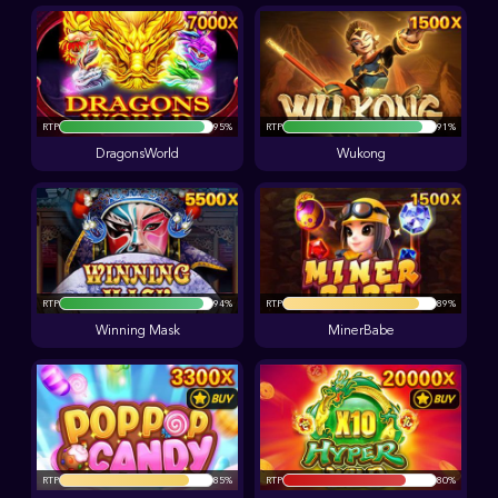
RTP
95%
RTP
91%
DragonsWorld
Wukong
RTP
94%
RTP
89%
Winning Mask
MinerBabe
RTP
85%
RTP
80%