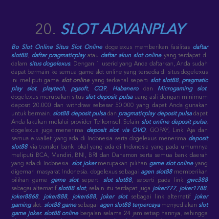
20.
SLOT ADVANPLAY
Bo Slot Online
Situs Slot Online
dogelexus memberikan fasilitas
daftar
slot88
,
daftar pragmaticplay
atau
daftar akun slot online
yang terdapat di
dalam
situs dogelexus
. Dengan 1 userid yang Anda daftarkan, Anda sudah
dapat bermain ke semua game slot online yang tersedia di situs dogelexus
ini meliputi game
slot online
yang terkenal seperti
slot slot88
,
pragmatic
play slot
,
playtech
,
pgsoft
,
CQ9
,
Habanero
dan
Microgaming slot
.
dogelexus merupakan situs
slot deposit pulsa
uang asli dengan minimum
deposit 20.000 dan withdraw sebesar 50.000 yang dapat Anda gunakan
untuk bermain.
slot88 deposit pulsa
dan
pragmaticplay deposit pulsa
dapat
Anda lakukan melalui provider Telkomsel. Selain
slot online deposit pulsa
,
dogelexus juga menerima
deposit slot via OVO
, GOPAY, Link Aja dan
semua e-wallet yang ada di Indonesia serta dogelexus menerima
deposit
slot88
via transfer bank lokal yang ada di Indonesia yang pada umumnya
meliputi BCA, Mandiri, BNI, BRI dan Danamon serta semua bank daerah
yang ada di Indonesia.
slot joker
merupakan pilihan
game slot online
yang
digemari masyarat Indonesia. dogelexus sebagai
agen slot88
memberikan
pilihan game
game slot
seperti
slot slot88
, seperti pada link
gwc388
sebagai alternatif
slot88 slot
, selain itu terdapat juga
joker777
,
joker1788
,
joker8868
,
joker888
,
joker688
,
joker slot
sebagai link alternatif
joker
gaming
slot.
slot88 game
sebagai
agen slot88 terpercaya
menyediakan
slot
game joker
.
slot88 online
berjalan selama 24 jam setiap harinya, sehingga