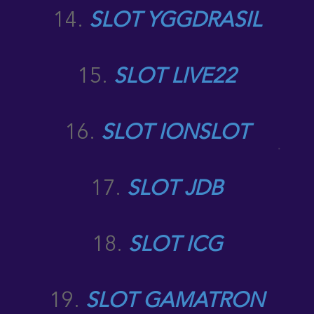
14.
SLOT YGGDRASIL
15.
SLOT LIVE22
16.
SLOT IONSLOT
17.
SLOT JDB
18.
SLOT ICG
19.
SLOT GAMATRON