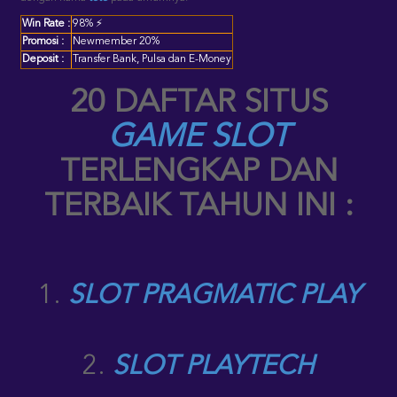
Win Rate :
98% ⚡
Promosi :
Newmember 20%
Deposit :
Transfer Bank, Pulsa dan E-Money
20 DAFTAR SITUS
GAME SLOT
TERLENGKAP DAN
TERBAIK TAHUN INI :
1.
SLOT PRAGMATIC PLAY
2.
SLOT PLAYTECH