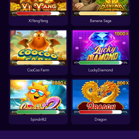
RTP
81%
RTP
89%
XiYangYang
Banana Saga
RTP
85%
RTP
95%
CooCoo Farm
LuckyDiamond
RTP
94%
RTP
79%
Spindrift2
Dragon