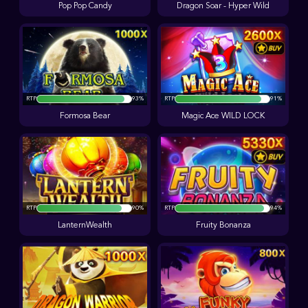
Pop Pop Candy
Dragon Soar - Hyper Wild
RTP
93%
RTP
91%
Formosa Bear
Magic Ace WILD LOCK
RTP
90%
RTP
94%
LanternWealth
Fruity Bonanza