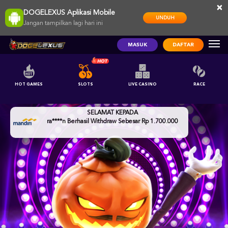
×
DOGELEXUS Aplikasi Mobile
UNDUH
Jangan tampilkan lagi hari ini
MASUK
DAFTAR
HOT GAMES
SLOTS
LIVE CASINO
RACE
SELAMAT KEPADA
ra****n Berhasil Withdraw Sebesar Rp 1.700.000