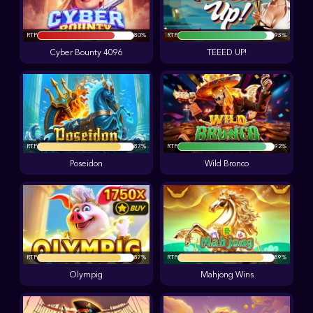
RTP
80%
RTP
93%
Cyber Bounty 4096
TEEED UP!
RTP
87%
RTP
92%
Poseidon
Wild Bronco
RTP
87%
RTP
89%
Olympig
Mahjong Wins