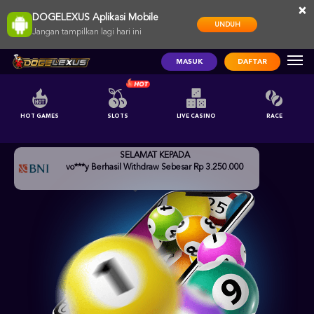
×
DOGELEXUS Aplikasi Mobile
UNDUH
Jangan tampilkan lagi hari ini
MASUK
DAFTAR
HOT GAMES
SLOTS
LIVE CASINO
RACE
SELAMAT KEPADA
vo***y Berhasil Withdraw Sebesar Rp 3.250.000