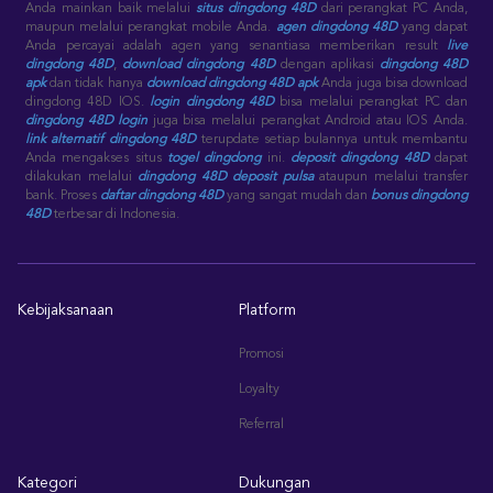
Anda mainkan baik melalui
situs dingdong 48D
dari perangkat PC Anda,
maupun melalui perangkat mobile Anda.
agen dingdong 48D
yang dapat
Anda percayai adalah agen yang senantiasa memberikan result
live
dingdong 48D
,
download dingdong 48D
dengan aplikasi
dingdong 48D
apk
dan tidak hanya
download dingdong 48D apk
Anda juga bisa download
dingdong 48D IOS.
login dingdong 48D
bisa melalui perangkat PC dan
dingdong 48D login
juga bisa melalui perangkat Android atau IOS Anda.
link alternatif dingdong 48D
terupdate setiap bulannya untuk membantu
Anda mengakses situs
togel dingdong
ini.
deposit dingdong 48D
dapat
dilakukan melalui
dingdong 48D deposit pulsa
ataupun melalui transfer
bank. Proses
daftar dingdong 48D
yang sangat mudah dan
bonus dingdong
48D
terbesar di Indonesia.
Kebijaksanaan
Platform
Promosi
Loyalty
Referral
Kategori
Dukungan