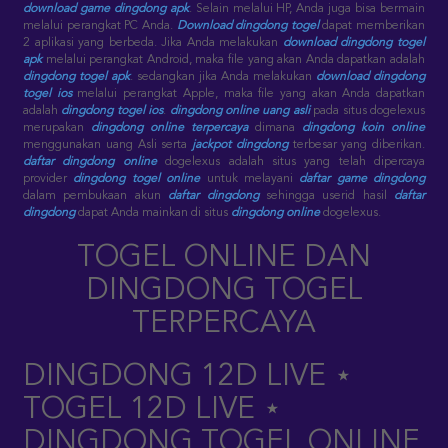
download game dingdong apk
. Selain melalui HP, Anda juga bisa bermain
melalui perangkat PC Anda.
Download dingdong togel
dapat memberikan
2 aplikasi yang berbeda. Jika Anda melakukan
download dingdong togel
apk
melalui perangkat Android, maka file yang akan Anda dapatkan adalah
dingdong togel apk
. sedangkan jika Anda melakukan
download dingdong
togel ios
melalui perangkat Apple, maka file yang akan Anda dapatkan
adalah
dingdong togel ios
.
dingdong online uang asli
pada situs dogelexus
merupakan
dingdong online terpercaya
dimana
dingdong koin online
menggunakan uang Asli serta
jackpot dingdong
terbesar yang diberikan.
daftar dingdong online
dogelexus adalah situs yang telah dipercaya
provider
dingdong togel online
untuk melayani
daftar game dingdong
dalam pembukaan akun
daftar dingdong
sehingga userid hasil
daftar
dingdong
dapat Anda mainkan di situs
dingdong online
dogelexus.
TOGEL ONLINE DAN
DINGDONG TOGEL
TERPERCAYA
DINGDONG 12D LIVE ⋆
TOGEL 12D LIVE ⋆
DINGDONG TOGEL ONLINE