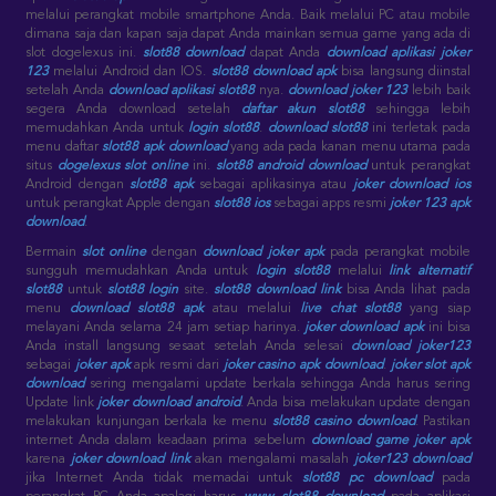
melalui perangkat mobile smartphone Anda. Baik melalui PC atau mobile
dimana saja dan kapan saja dapat Anda mainkan semua game yang ada di
slot dogelexus ini.
slot88 download
dapat Anda
download aplikasi joker
123
melalui Android dan IOS.
slot88 download apk
bisa langsung diinstal
setelah Anda
download aplikasi slot88
nya.
download joker 123
lebih baik
segera Anda download setelah
daftar akun slot88
sehingga lebih
memudahkan Anda untuk
login slot88
.
download slot88
ini terletak pada
menu daftar
slot88 apk download
yang ada pada kanan menu utama pada
situs
dogelexus slot online
ini.
slot88 android download
untuk perangkat
Android dengan
slot88 apk
sebagai aplikasinya atau
joker download ios
untuk perangkat Apple dengan
slot88 ios
sebagai apps resmi
joker 123 apk
download
.
Bermain
slot online
dengan
download joker apk
pada perangkat mobile
sungguh memudahkan Anda untuk
login slot88
melalui
link alternatif
slot88
untuk
slot88 login
site.
slot88 download link
bisa Anda lihat pada
menu
download slot88 apk
atau melalui
live chat slot88
yang siap
melayani Anda selama 24 jam setiap harinya.
joker download apk
ini bisa
Anda install langsung sesaat setelah Anda selesai
download joker123
sebagai
joker apk
apk resmi dari
joker casino apk download
.
joker slot apk
download
sering mengalami update berkala sehingga Anda harus sering
Update link
joker download android
. Anda bisa melakukan update dengan
melakukan kunjungan berkala ke menu
slot88 casino download
. Pastikan
internet Anda dalam keadaan prima sebelum
download game joker apk
karena
joker download link
akan mengalami masalah
joker123 download
jika Internet Anda tidak memadai untuk
slot88 pc download
pada