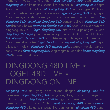
menemani waktu luang Anda.
result dingdong 36D
atau
keluaran
dingdong 36D
dikeluarkan secara live dan terkini.
dingdong 36D
dapat
Anda mainkan baik melalui
situs dingdong 36D
dari perangkat PC Anda,
maupun melalui perangkat mobile Anda.
agen dingdong 36D
yang dapat
Anda percayai adalah agen yang senantiasa memberikan result
live
dingdong 36D
,
download dingdong 36D
dengan aplikasi
dingdong 36D
apk
dan tidak hanya
download dingdong 36D apk
Anda juga bisa download
dingdong 36D IOS.
login dingdong 36D
bisa melalui perangkat PC dan
dingdong 36D login
juga bisa melalui perangkat Android atau IOS Anda.
link alternatif dingdong 36D
terupdate setiap bulannya untuk membantu
Anda mengakses situs
togel dingdong
ini.
deposit dingdong 36D
dapat
dilakukan melalui
dingdong 36D deposit pulsa
ataupun melalui transfer
bank. Proses
daftar dingdong 36D
yang sangat mudah dan
bonus dingdong
36D
terbesar di Indonesia
DINGDONG 48D LIVE ⋆
TOGEL 48D LIVE ⋆
DINGDONG ONLINE
Dingdong 48D
atau yang biasa dikenal dengan
dingdong 48D live
merupakan
togel dingdong 48D
yang sangat digemari oleh masyarakat
Indonesia. game
dingdong 48D online
juga merupakan game pelengkap
menemani waktu luang Anda.
result dingdong 48D
atau
keluaran
dingdong 48D
dikeluarkan secara live dan terkini.
dingdong 48D
dapat