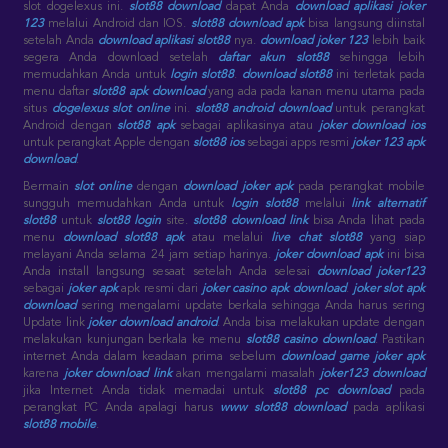
slot dogelexus ini.
slot88 download
dapat Anda
download aplikasi joker
123
melalui Android dan IOS.
slot88 download apk
bisa langsung diinstal
setelah Anda
download aplikasi slot88
nya.
download joker 123
lebih baik
segera Anda download setelah
daftar akun slot88
sehingga lebih
memudahkan Anda untuk
login slot88
.
download slot88
ini terletak pada
menu daftar
slot88 apk download
yang ada pada kanan menu utama pada
situs
dogelexus slot online
ini.
slot88 android download
untuk perangkat
Android dengan
slot88 apk
sebagai aplikasinya atau
joker download ios
untuk perangkat Apple dengan
slot88 ios
sebagai apps resmi
joker 123 apk
download
.
Bermain
slot online
dengan
download joker apk
pada perangkat mobile
sungguh memudahkan Anda untuk
login slot88
melalui
link alternatif
slot88
untuk
slot88 login
site.
slot88 download link
bisa Anda lihat pada
menu
download slot88 apk
atau melalui
live chat slot88
yang siap
melayani Anda selama 24 jam setiap harinya.
joker download apk
ini bisa
Anda install langsung sesaat setelah Anda selesai
download joker123
sebagai
joker apk
apk resmi dari
joker casino apk download
.
joker slot apk
download
sering mengalami update berkala sehingga Anda harus sering
Update link
joker download android
. Anda bisa melakukan update dengan
melakukan kunjungan berkala ke menu
slot88 casino download
. Pastikan
internet Anda dalam keadaan prima sebelum
download game joker apk
karena
joker download link
akan mengalami masalah
joker123 download
jika Internet Anda tidak memadai untuk
slot88 pc download
pada
perangkat PC Anda apalagi harus
www slot88 download
pada aplikasi
slot88 mobile
.