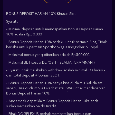
BONUS DEPOSIT HARIAN 10% Khusus Slot
Syarat :
- Minimal deposit untuk mendapatkan Bonus Deposit Harian
10% adalah Rp.50.000.
- Bonus Deposit Harian 10% berlaku untuk permain Slot, Tidak
berlaku untuk permain Sportbooks,Casino,Poker & Togel.
- Maksimal bonus yang diberikan adalah Rp.500.000.
- Maksimal BET sesuai DEPOSIT ( SEMUA PERMAINAN )
- Syarat untuk melakukan withdraw adalah minimal TO harus x3
dari total deposit + bonus (SLOT)
- Bonus Deposit Harian 10% hanya bisa di claim 1 kali dalam
sehari, Bisa di claim Via Livechat atau WA untuk mendapatkan
Bonus Deposit Harian 10%.
- Anda tidak dapat klaim Bonus Deposit Harian, Jika anda
sudah memainkan Saldo Kredit.
- Pihak DOGELEXUS berhak membatalkan bonus dan