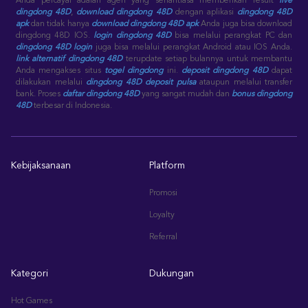
Anda percayai adalah agen yang senantiasa memberikan result
live
dingdong 48D
,
download dingdong 48D
dengan aplikasi
dingdong 48D
apk
dan tidak hanya
download dingdong 48D apk
Anda juga bisa download
dingdong 48D IOS.
login dingdong 48D
bisa melalui perangkat PC dan
dingdong 48D login
juga bisa melalui perangkat Android atau IOS Anda.
link alternatif dingdong 48D
terupdate setiap bulannya untuk membantu
Anda mengakses situs
togel dingdong
ini.
deposit dingdong 48D
dapat
dilakukan melalui
dingdong 48D deposit pulsa
ataupun melalui transfer
bank. Proses
daftar dingdong 48D
yang sangat mudah dan
bonus dingdong
48D
terbesar di Indonesia.
Kebijaksanaan
Platform
Promosi
Loyalty
Referral
Kategori
Dukungan
Hot Games