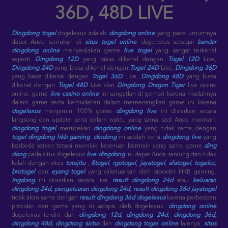
36D, 48D LIVE
Dingdong togel
dogelexus adalah
dingdong online
yang pada umumnya
dapat Anda temukan di
situs togel online
. dogelexus sebagai
bandar
dingdong online
menyediakan game
live togel
yang sangat terkenal
seperti
Dingdong 12D
yang biasa dikenal dengan
Togel 12D
Live,
Dingdong 24D
yang biasa dikenal dengan
Togel 24D
Live,
Dingdong 36D
yang biasa dikenal dengan
Togel 36D
Live,
Dingdong 48D
yang biasa
dikenal dengan
Togel 48D
Live dan
Dingdong Dragon Tiger
live casino
online. game
live casino online
ini sangatlah di gemari karena mudahnya
dalam game serta kemudahan dalam memenangkan game ini karena
dogelexus
menjamin 100% game
dingdong live
ini disiarkan secara
langsung dan update serta dalam waktu yang sama saat Anda mainkan.
dingdong togel
merupakan
dingdong online
yang tidak sama dengan
togel dingdong
hkb gaming
.
dindong
ini adalah versi
dingdong live
yang
berbeda server, tetapi memiliki keseruan bermain yang sama. game
ding
dong
pada situs dogelexus
live dingdong
ini dapat Anda sanding dan tidak
kalah dengan situs
totojitu
,
8togel
,
rgotogel
,
jayatogel
,
afatogel
,
togelcc
,
brotogel
dan
eyang togel
yang dikeluarkan oleh provider HKB gaming.
ingdong
ini disiarkan secara live
result dingdong 24d
atau
keluaran
dingdong 24d
,
pengeluaran dingdong 24d
,
result dingdong 36d jayatogel
tidak akan sama dengan
result dingdong 36d dogelexus
karena perbedaan
provider dari game yang di adopsi oleh dogelexus.
dingdong online
dogelexus terdiri dari
dingdong 12d
,
dingdong 24d
,
dingdong 36d
,
dingdong 48d
,
dingdong sicbo
dan
dingdong togel online
lainnya.
situs