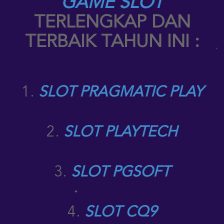
GAME SLOT
TERLENGKAP DAN
TERBAIK TAHUN INI :
1.
SLOT PRAGMATIC PLAY
2.
SLOT PLAYTECH
3.
SLOT PGSOFT
4.
SLOT CQ9