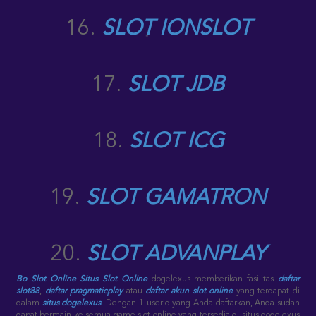
16.
SLOT IONSLOT
17.
SLOT JDB
18.
SLOT ICG
19.
SLOT GAMATRON
20.
SLOT ADVANPLAY
Bo Slot Online
Situs Slot Online
dogelexus memberikan fasilitas
daftar
slot88
,
daftar pragmaticplay
atau
daftar akun slot online
yang terdapat di
dalam
situs dogelexus
. Dengan 1 userid yang Anda daftarkan, Anda sudah
dapat bermain ke semua game slot online yang tersedia di situs dogelexus