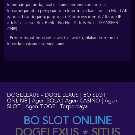
kemenangan anda, apabila kami menemukan indikasi
kecurangan atau penipuan dan keputusan kami adalah MUTLAK
& tidak bisa di ganggu gugat. ( IP address identik / Range IP
address sama - Rek Bank - No Hp - Safety Bet - TRANSFER
CHIP)
- Promo dapat berubah sewaktu - waktu, silakan konfirmasi
kepada customer service kami.
DOGELEXUS - DOGE LEXUS | BO SLOT
ONLINE | Agen BOLA | Agen CASINO | Agen
SLOT | Agen TOGEL Terpercaya
BO SLOT ONLINE
DOGELEXUS
⋆
SITUS