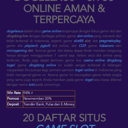
ONLINE AMAN &
TERPERCAYA
dogelexus
adalah situs
game online
terpercaya dengan fokus game slot dan
dingdong live
dengan berbagai pilihan game
slot online
yang menarik dan
telah terkenal di Indonesia, seperti game
slot88
slot
, slot
pragmaticplay
,
game slot
playtech
,
pgsoft
slot online
, slot
CQ9
, game
habanero
dan
microgaming
slot
. Semua game slot diatas dapat Anda mainkan langsung
hanya dengan menggunakan 1 userid saja.
Selain situs slot online yang
terkenal, Anda juga dapat bermain game live
casino online
dingdong
togel
. game
dingdong online
ini sudah sangat terkenal di kalangan
masyarakat khususnya bagi pemain-pemain
togel online
di Indonesia yang
telah mengenal game ini. Karena game ini merupakan game tebak angka
yang sama juga seperti Anda mainkan pada game
togel
atau biasa dikenal
dengan nama
toto
pada umumnya.
Win Rate :
98% ⚡
Promosi :
Newmember 20%
Deposit :
Transfer Bank, Pulsa dan E-Money
20 DAFTAR SITUS