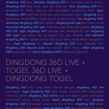
dingdong 24D
atau
keluaran dingdong 24D
di keluarkan secara terkini.
dingdong 24D
bisa Anda main kan baik dari
situs dingdong 24D
atau
perangkat PC Anda, maupun dari perangkat handphone Anda.
agen
dingdong 24D
yang bisa Anda percaya merupakan agen
dingdong
yang
senantiasa menampilkan result secara langsung atau
live dingdong 24D
,
download dingdong 24D
dari aplikasi
dingdong 24D apk
dan bukan cuma
download dingdong 24D apk
, Anda bisa juga download aplikasi
dingdong
24D IOS
.
login dingdong 24D
bisa saja dari perangkat PC dan
dingdong
24D login
juga dapat dari perangkat IOS atau Android.
link alternatif
dingdong 24D
ter update setiap saat untuk bantu Anda dalam mengakses
situs
togel dingdong
ini.
deposit dingdong 24D
bisa dilakukan dari
dingdong 24D deposit pulsa
atau transfer bank. Proses
daftar dingdong
24D
yang cepat dan
bonus dingdong 24D
terbesar di Indonesia
DINGDONG 36D LIVE ⋆
TOGEL 36D LIVE ⋆
DINGDONG TOGEL
Dingdong 36D
atau yang biasa dikenal dengan
dingdong 36D live
merupakan
togel dingdong 36D
yang sangat digemari oleh masyarakat
Indonesia. game
dingdong 36D online
juga merupakan game pelengkap
menemani waktu luang Anda.
result dingdong 36D
atau
keluaran
dingdong 36D
dikeluarkan secara live dan terkini.
dingdong 36D
dapat
Anda mainkan baik melalui
situs dingdong 36D
dari perangkat PC Anda,