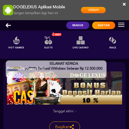
×
DOGELEXUS Aplikasi Mobile
UNDUH
Jangan tampilkan lagi hari ini
MASUK
DAFTAR
HOT GAMES
SLOTS
LIVE CASINO
RACE
SELAMAT KEPADA
Bonus Deposit Harian
yu*****t Berhasil Withdraw Sebesar Rp 12.500.000
Tanggal akhir: -
Bagikan