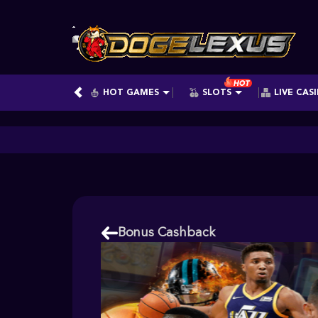
HOT GAMES
SLOTS
LIVE CAS
SELAMAT KEPADA
bi*****4 Berhasil Withdraw Sebesar Rp 4.000.000
Bonus Cashback