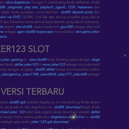
alam
situs dogelexus
. Dengan 1 userid yang Anda daftarkan, Anda
ot88
,
pragmatic play slot
,
playtech
,
pgsoft
,
CQ9
,
Habanero
dan
g dapat Anda gunakan untuk bermain.
slot88 deposit pulsa
dan
 slot via OVO
, GOPAY, Link Aja dan semua e-wallet yang ada di
BRI dan Danamon serta semua bank daerah yang ada di Indonesia.
ot
seperti
slot slot88
, seperti pada link
gwc388
sebagai alternatif
me
sebagai
agen slot88 terpercaya
menyediakan
slot game joker
.
asino
.
ER123 SLOT
ar joker gaming
ini.
situs slot88
telah berkerja sama dengan
doge
aat Anda
daftar joker123
di
www joker123
sebagai situs alternatif
tanya dengan lengkap.
slot88 daftar
hanya membutuhkan waktu
,
jokergaming
,
joker1788
,
joker8868
,
joker777
,
joker688
sebagai
VERSI TERBARU
likasi
slot88 apk
android dogelexus ini mendukung Anda dalam
 yang ada di slot dogelexus ini.
slot88 download
dapat Anda
nload joker 123
lebih baik segera Anda download setelah
daftar
da kanan menu utama pada situs
dogelexus slot online
ini.
slot88
sebagai apps resmi
joker 123 apk download
.