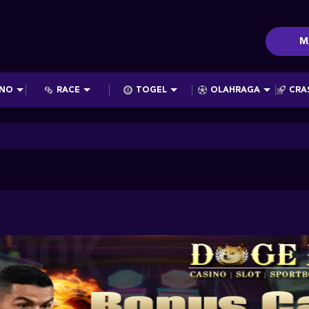
M
INO
RACE
TOGEL
OLAHRAGA
CRA