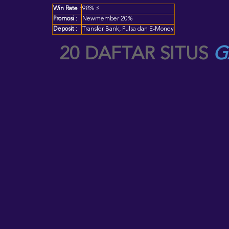
Win Rate :
98% ⚡
Promosi :
Newmember 20%
Deposit :
Transfer Bank, Pulsa dan E-Money
20 DAFTAR SITUS
G