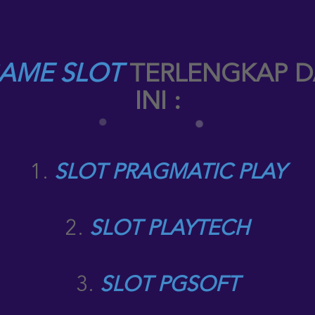
AME SLOT
TERLENGKAP D
INI :
1.
SLOT PRAGMATIC PLAY
2.
SLOT PLAYTECH
3.
SLOT PGSOFT