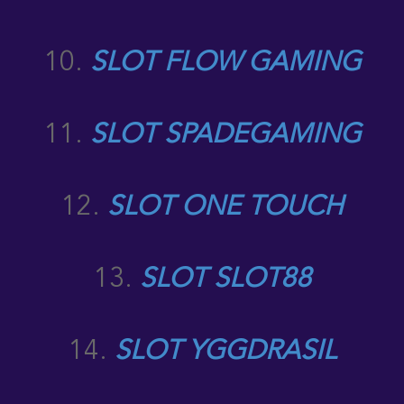
10.
SLOT FLOW GAMING
11.
SLOT SPADEGAMING
12.
SLOT ONE TOUCH
13.
SLOT SLOT88
14.
SLOT YGGDRASIL