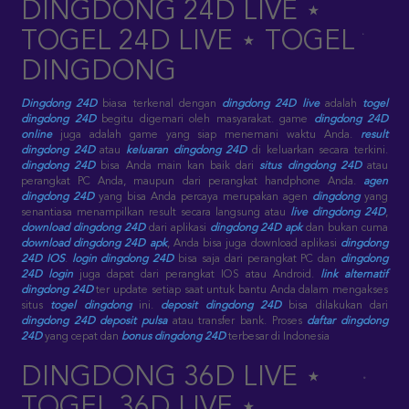
DINGDONG 24D LIVE ⋆
TOGEL 24D LIVE ⋆ TOGEL
DINGDONG
Dingdong 24D
biasa terkenal dengan
dingdong 24D live
adalah
togel
dingdong 24D
begitu digemari oleh masyarakat. game
dingdong 24D
online
juga adalah game yang siap menemani waktu Anda.
result
dingdong 24D
atau
keluaran dingdong 24D
di keluarkan secara terkini.
dingdong 24D
bisa Anda main kan baik dari
situs dingdong 24D
atau
perangkat PC Anda, maupun dari perangkat handphone Anda.
agen
dingdong 24D
yang bisa Anda percaya merupakan agen
dingdong
yang
senantiasa menampilkan result secara langsung atau
live dingdong 24D
,
download dingdong 24D
dari aplikasi
dingdong 24D apk
dan bukan cuma
download dingdong 24D apk
, Anda bisa juga download aplikasi
dingdong
24D IOS
.
login dingdong 24D
bisa saja dari perangkat PC dan
dingdong
24D login
juga dapat dari perangkat IOS atau Android.
link alternatif
dingdong 24D
ter update setiap saat untuk bantu Anda dalam mengakses
situs
togel dingdong
ini.
deposit dingdong 24D
bisa dilakukan dari
dingdong 24D deposit pulsa
atau transfer bank. Proses
daftar dingdong
24D
yang cepat dan
bonus dingdong 24D
terbesar di Indonesia
DINGDONG 36D LIVE ⋆
TOGEL 36D LIVE ⋆