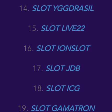
14.
SLOT YGGDRASIL
15.
SLOT LIVE22
16.
SLOT IONSLOT
17.
SLOT JDB
18.
SLOT ICG
19.
SLOT GAMATRON