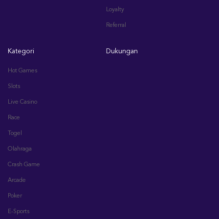
Loyalty
Referral
Kategori
Dukungan
Hot Games
Slots
Live Casino
Race
Togel
Olahraga
Crash Game
Arcade
Poker
E-Sports