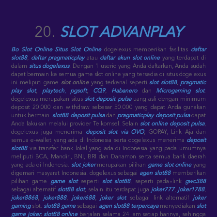
20.
SLOT ADVANPLAY
Bo Slot Online
Situs Slot Online
dogelexus memberikan fasilitas
daftar
slot88
,
daftar pragmaticplay
atau
daftar akun slot online
yang terdapat di
dalam
situs dogelexus
. Dengan 1 userid yang Anda daftarkan, Anda sudah
dapat bermain ke semua game slot online yang tersedia di situs dogelexus
ini meliputi game
slot online
yang terkenal seperti
slot slot88
,
pragmatic
play slot
,
playtech
,
pgsoft
,
CQ9
,
Habanero
dan
Microgaming slot
.
dogelexus merupakan situs
slot deposit pulsa
uang asli dengan minimum
deposit 20.000 dan withdraw sebesar 50.000 yang dapat Anda gunakan
untuk bermain.
slot88 deposit pulsa
dan
pragmaticplay deposit pulsa
dapat
Anda lakukan melalui provider Telkomsel. Selain
slot online deposit pulsa
,
dogelexus juga menerima
deposit slot via OVO
, GOPAY, Link Aja dan
semua e-wallet yang ada di Indonesia serta dogelexus menerima
deposit
slot88
via transfer bank lokal yang ada di Indonesia yang pada umumnya
meliputi BCA, Mandiri, BNI, BRI dan Danamon serta semua bank daerah
yang ada di Indonesia.
slot joker
merupakan pilihan
game slot online
yang
digemari masyarat Indonesia. dogelexus sebagai
agen slot88
memberikan
pilihan game
game slot
seperti
slot slot88
, seperti pada link
gwc388
sebagai alternatif
slot88 slot
, selain itu terdapat juga
joker777
,
joker1788
,
joker8868
,
joker888
,
joker688
,
joker slot
sebagai link alternatif
joker
gaming
slot.
slot88 game
sebagai
agen slot88 terpercaya
menyediakan
slot
game joker
.
slot88 online
berjalan selama 24 jam setiap harinya, sehingga