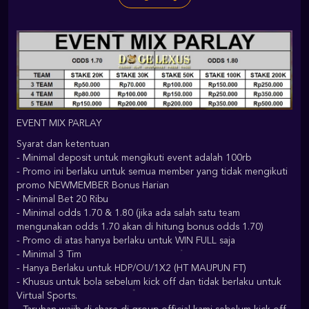
EVENT MIX PARLAY
Syarat dan ketentuan
- Minimal deposit untuk mengikuti event adalah 100rb
- Promo ini berlaku untuk semua member yang tidak mengikuti
promo NEWMEMBER Bonus Harian
- Minimal Bet 20 Ribu
- Minimal odds 1.70 & 1.80 (jika ada salah satu team
mengunakan odds 1.70 akan di hitung bonus odds 1.70)
- Promo di atas hanya berlaku untuk WIN FULL saja
- Minimal 3 Tim
- Hanya Berlaku untuk HDP/OU/1X2 (HT MAUPUN FT)
- Khusus untuk bola sebelum kick off dan tidak berlaku untuk
Virtual Sports.