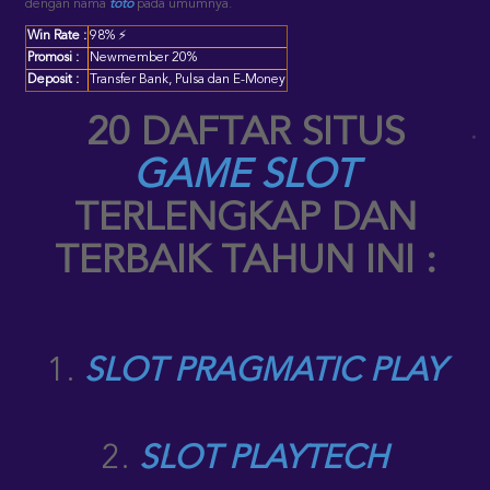
dengan nama
toto
pada umumnya.
Win Rate :
98% ⚡
Promosi :
Newmember 20%
Deposit :
Transfer Bank, Pulsa dan E-Money
20 DAFTAR SITUS
GAME SLOT
TERLENGKAP DAN
TERBAIK TAHUN INI :
1.
SLOT PRAGMATIC PLAY
2.
SLOT PLAYTECH