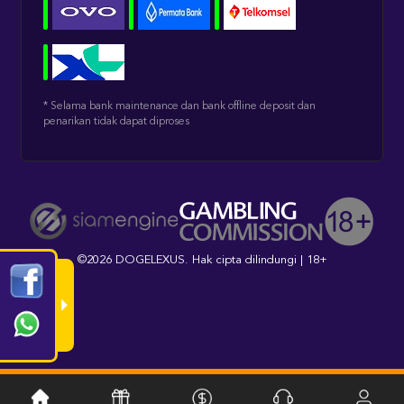
* Selama bank maintenance dan bank offline deposit dan
penarikan tidak dapat diproses
©2026 DOGELEXUS. Hak cipta dilindungi | 18+