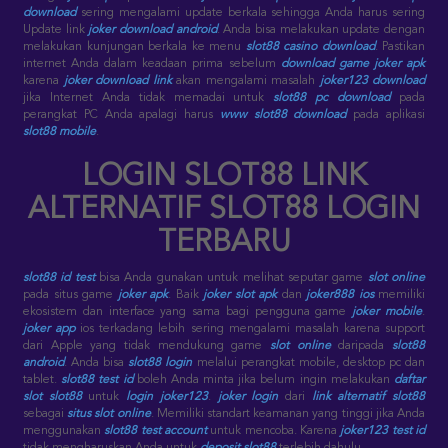
download
sering mengalami update berkala sehingga Anda harus sering
Update link
joker download android
. Anda bisa melakukan update dengan
melakukan kunjungan berkala ke menu
slot88 casino download
. Pastikan
internet Anda dalam keadaan prima sebelum
download game joker apk
karena
joker download link
akan mengalami masalah
joker123 download
jika Internet Anda tidak memadai untuk
slot88 pc download
pada
perangkat PC Anda apalagi harus
www slot88 download
pada aplikasi
slot88 mobile
.
LOGIN SLOT88 LINK
ALTERNATIF SLOT88 LOGIN
TERBARU
slot88 id test
bisa Anda gunakan untuk melihat seputar game
slot online
pada situs game
joker apk
. Baik
joker slot apk
dan
joker888 ios
memiliki
ekosistem dan interface yang sama bagi pengguna game
joker mobile
.
joker app
ios terkadang lebih sering mengalami masalah karena support
dari Apple yang tidak mendukung game
slot online
daripada
slot88
android
. Anda bisa
slot88 login
melalui perangkat mobile, desktop pc dan
tablet.
slot88 test id
boleh Anda minta jika belum ingin melakukan
daftar
slot slot88
untuk
login joker123
.
joker login
dari
link alternatif slot88
sebagai
situs slot online
. Memiliki standart keamanan yang tinggi jika Anda
menggunakan
slot88 test account
untuk mencoba. Karena
joker123 test id
tidak mengharuskan Anda untuk
deposit slot88
terlebih dahulu.