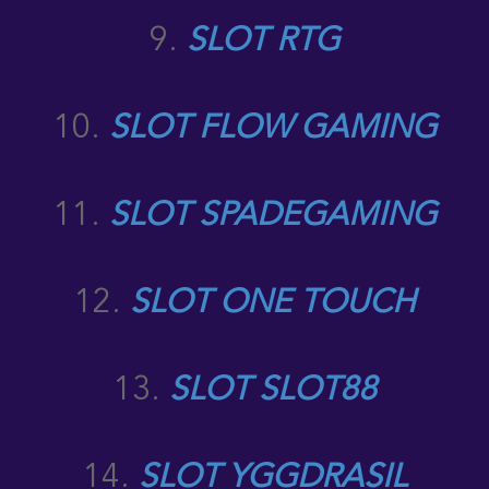
9.
SLOT RTG
10.
SLOT FLOW GAMING
11.
SLOT SPADEGAMING
12.
SLOT ONE TOUCH
13.
SLOT SLOT88
14.
SLOT YGGDRASIL