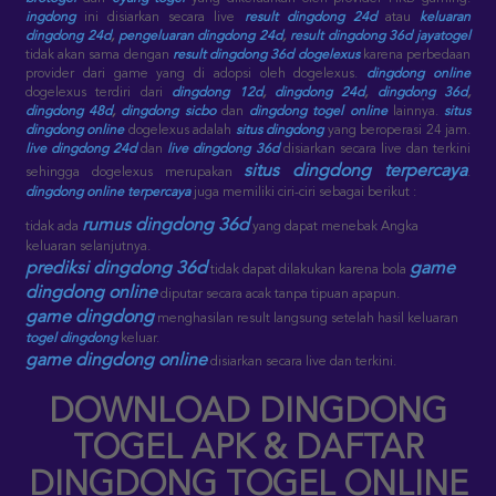
ingdong
ini disiarkan secara live
result dingdong 24d
atau
keluaran
dingdong 24d
,
pengeluaran dingdong 24d
,
result dingdong 36d jayatogel
tidak akan sama dengan
result dingdong 36d dogelexus
karena perbedaan
provider dari game yang di adopsi oleh dogelexus.
dingdong online
dogelexus terdiri dari
dingdong 12d
,
dingdong 24d
,
dingdong 36d
,
dingdong 48d
,
dingdong sicbo
dan
dingdong togel online
lainnya.
situs
dingdong online
dogelexus adalah
situs dingdong
yang beroperasi 24 jam.
live dingdong 24d
dan
live dingdong 36d
disiarkan secara live dan terkini
situs dingdong terpercaya
sehingga dogelexus merupakan
.
dingdong online terpercaya
juga memiliki ciri-ciri sebagai berikut :
rumus dingdong 36d
tidak ada
yang dapat menebak Angka
keluaran selanjutnya.
prediksi dingdong 36d
game
tidak dapat dilakukan karena bola
dingdong online
diputar secara acak tanpa tipuan apapun.
game dingdong
menghasilan result langsung setelah hasil keluaran
togel dingdong
keluar.
game dingdong online
disiarkan secara live dan terkini.
DOWNLOAD DINGDONG
TOGEL APK & DAFTAR
DINGDONG TOGEL ONLINE