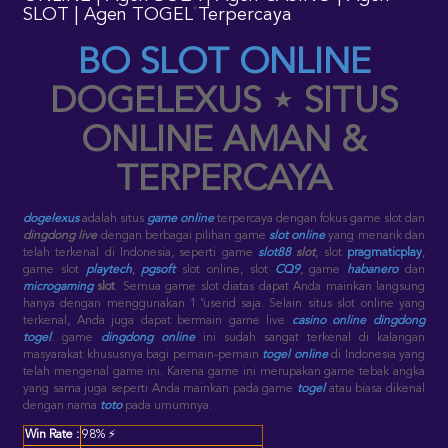
SLOT | Agen TOGEL Terpercaya
BO SLOT ONLINE
DOGELEXUS
⋆
SITUS
ONLINE AMAN &
TERPERCAYA
dogelexus
adalah situs
game online
terpercaya dengan fokus game slot dan
dingdong live
dengan berbagai pilihan game
slot online
yang menarik dan
telah terkenal di Indonesia, seperti game
slot88
slot
, slot
pragmaticplay
,
game slot
playtech
,
pgsoft
slot online
, slot
CQ9
, game
habanero
dan
microgaming
slot
. Semua game slot diatas dapat Anda mainkan langsung
hanya dengan menggunakan 1 userid saja.
Selain situs slot online yang
terkenal, Anda juga dapat bermain game live
casino online
dingdong
togel
. game
dingdong online
ini sudah sangat terkenal di kalangan
masyarakat khususnya bagi pemain-pemain
togel online
di Indonesia yang
telah mengenal game ini. Karena game ini merupakan game tebak angka
yang sama juga seperti Anda mainkan pada game
togel
atau biasa dikenal
dengan nama
toto
pada umumnya.
Win Rate :
98% ⚡