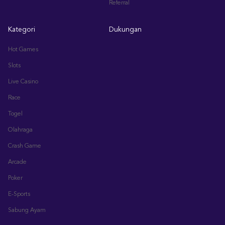
Referral
Kategori
Dukungan
Hot Games
Slots
Live Casino
Race
Togel
Olahraga
Crash Game
Arcade
Poker
E-Sports
Sabung Ayam