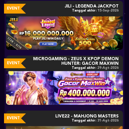
JILI - LEGENDA JACKPOT
EVENT
Tanggal akhir:
15-Sep-2026
MICROGAMING - ZEUS X KPOP DEMON
EVENT
HUNTER: GACOR MAXWIN
Tanggal akhir:
29-Agt-2026
LIVE22 - MAHJONG MASTERS
EVENT
Tanggal akhir:
31-Agt-2026