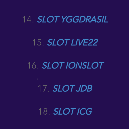
14.
SLOT YGGDRASIL
15.
SLOT LIVE22
16.
SLOT IONSLOT
17.
SLOT JDB
18.
SLOT ICG