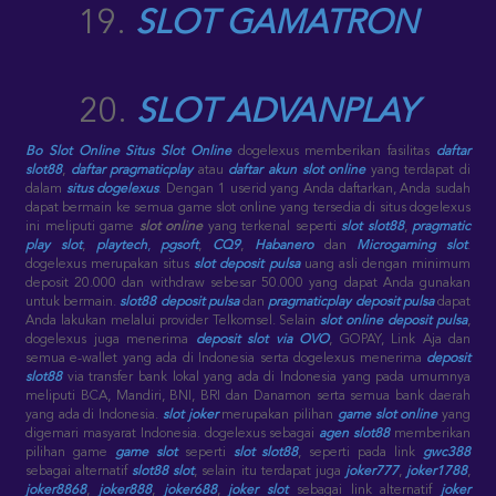
19.
SLOT GAMATRON
20.
SLOT ADVANPLAY
Bo Slot Online
Situs Slot Online
dogelexus memberikan fasilitas
daftar
slot88
,
daftar pragmaticplay
atau
daftar akun slot online
yang terdapat di
dalam
situs dogelexus
. Dengan 1 userid yang Anda daftarkan, Anda sudah
dapat bermain ke semua game slot online yang tersedia di situs dogelexus
ini meliputi game
slot online
yang terkenal seperti
slot slot88
,
pragmatic
play slot
,
playtech
,
pgsoft
,
CQ9
,
Habanero
dan
Microgaming slot
.
dogelexus merupakan situs
slot deposit pulsa
uang asli dengan minimum
deposit 20.000 dan withdraw sebesar 50.000 yang dapat Anda gunakan
untuk bermain.
slot88 deposit pulsa
dan
pragmaticplay deposit pulsa
dapat
Anda lakukan melalui provider Telkomsel. Selain
slot online deposit pulsa
,
dogelexus juga menerima
deposit slot via OVO
, GOPAY, Link Aja dan
semua e-wallet yang ada di Indonesia serta dogelexus menerima
deposit
slot88
via transfer bank lokal yang ada di Indonesia yang pada umumnya
meliputi BCA, Mandiri, BNI, BRI dan Danamon serta semua bank daerah
yang ada di Indonesia.
slot joker
merupakan pilihan
game slot online
yang
digemari masyarat Indonesia. dogelexus sebagai
agen slot88
memberikan
pilihan game
game slot
seperti
slot slot88
, seperti pada link
gwc388
sebagai alternatif
slot88 slot
, selain itu terdapat juga
joker777
,
joker1788
,
joker8868
,
joker888
,
joker688
,
joker slot
sebagai link alternatif
joker