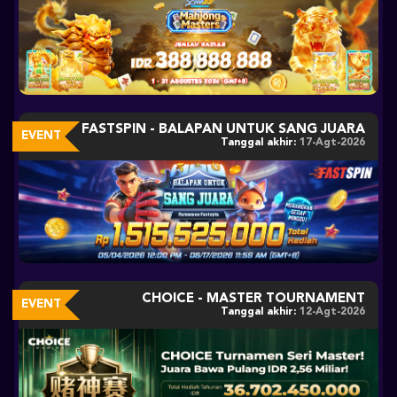
FASTSPIN - BALAPAN UNTUK SANG JUARA
EVENT
Tanggal akhir:
17-Agt-2026
CHOICE - MASTER TOURNAMENT
EVENT
Tanggal akhir:
12-Agt-2026