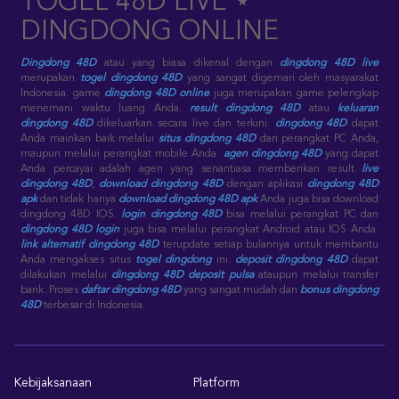
TOGEL 48D LIVE ⋆
DINGDONG ONLINE
Dingdong 48D
atau yang biasa dikenal dengan
dingdong 48D live
merupakan
togel dingdong 48D
yang sangat digemari oleh masyarakat
Indonesia. game
dingdong 48D online
juga merupakan game pelengkap
menemani waktu luang Anda.
result dingdong 48D
atau
keluaran
dingdong 48D
dikeluarkan secara live dan terkini.
dingdong 48D
dapat
Anda mainkan baik melalui
situs dingdong 48D
dari perangkat PC Anda,
maupun melalui perangkat mobile Anda.
agen dingdong 48D
yang dapat
Anda percayai adalah agen yang senantiasa memberikan result
live
dingdong 48D
,
download dingdong 48D
dengan aplikasi
dingdong 48D
apk
dan tidak hanya
download dingdong 48D apk
Anda juga bisa download
dingdong 48D IOS.
login dingdong 48D
bisa melalui perangkat PC dan
dingdong 48D login
juga bisa melalui perangkat Android atau IOS Anda.
link alternatif dingdong 48D
terupdate setiap bulannya untuk membantu
Anda mengakses situs
togel dingdong
ini.
deposit dingdong 48D
dapat
dilakukan melalui
dingdong 48D deposit pulsa
ataupun melalui transfer
bank. Proses
daftar dingdong 48D
yang sangat mudah dan
bonus dingdong
48D
terbesar di Indonesia.
Kebijaksanaan
Platform