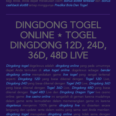
bagi Anda. Anda dapat melakukan claim
bonus slot88 terbesar
dan
bonus
cashback slot88
setiap minggunya
Prediksi Bola Dan Togel
.
DINGDONG TOGEL
ONLINE ⋆ TOGEL
DINGDONG 12D, 24D,
36D, 48D LIVE
Dingdong togel
dogelexus adalah
dingdong online
yang pada umumnya
dapat Anda temukan di
situs togel online
. dogelexus sebagai
bandar
dingdong online
menyediakan game
live togel
yang sangat terkenal
seperti
Dingdong 12D
yang biasa dikenal dengan
Togel 12D
Live,
Dingdong 24D
yang biasa dikenal dengan
Togel 24D
Live,
Dingdong 36D
yang biasa dikenal dengan
Togel 36D
Live,
Dingdong 48D
yang biasa
dikenal dengan
Togel 48D
Live dan
Dingdong Dragon Tiger
live casino
online. game
live casino online
ini sangatlah di gemari karena mudahnya
dalam game serta kemudahan dalam memenangkan game ini karena
dogelexus
menjamin 100% game
dingdong live
ini disiarkan secara
langsung dan update serta dalam waktu yang sama saat Anda mainkan.
dingdong togel
merupakan
dingdong online
yang tidak sama dengan