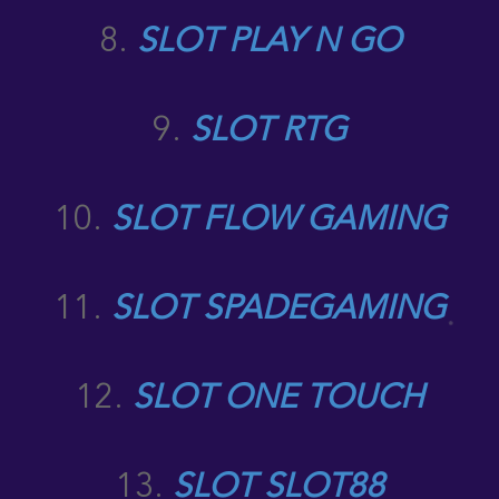
8.
SLOT PLAY N GO
9.
SLOT RTG
10.
SLOT FLOW GAMING
11.
SLOT SPADEGAMING
12.
SLOT ONE TOUCH
13.
SLOT SLOT88