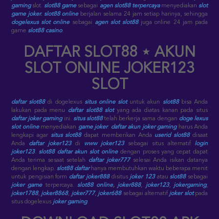
gaming
slot.
slot88 game
sebagai
agen slot88 terpercaya
menyediakan
slot
game joker
.
slot88 online
berjalan selama 24 jam setiap harinya, sehingga
dogelexus slot online
sebagai
agen slot slot88
juga online 24 jam pada
game
slot88 casino
.
DAFTAR SLOT88
⋆
AKUN
SLOT ONLINE JOKER123
SLOT
daftar slot88
di dogelexus
situs online slot
untuk akun
slot88
bisa Anda
lakukan pada menu
daftar slot88 slot
yang ada diatas kanan pada situs
daftar joker gaming
ini.
situs slot88
telah berkerja sama dengan
doge lexus
slot online
menyediakan
game joker
.
daftar akun joker gaming
harus Anda
lengkapi agar
situs slot88
dapat memberikan Anda
userid slot88
disaat
Anda
daftar joker123
di
www joker123
sebagai situs alternatif
login
joker123
.
slot88 daftar
akun slot online
dengan proses yang cepat dapat
Anda terima sesaat setelah
daftar joker777
selesai Anda isikan datanya
dengan lengkap.
slot88 daftar
hanya membutuhkan waktu beberapa menit
untuk pengisian form
daftar joker888
disitus
joker 123
atau
slot88
sebagai
joker game
terpercaya.
slot88 online
,
joker888
,
joker123
,
jokergaming
,
joker1788
,
joker8868
,
joker777
,
joker688
sebagai alternatif
joker slot
pada
situs dogelexus
joker gaming
.