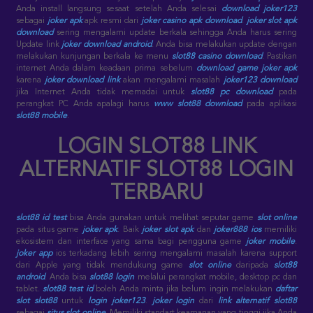
Anda install langsung sesaat setelah Anda selesai
download joker123
sebagai
joker apk
apk resmi dari
joker casino apk download
.
joker slot apk
download
sering mengalami update berkala sehingga Anda harus sering
Update link
joker download android
. Anda bisa melakukan update dengan
melakukan kunjungan berkala ke menu
slot88 casino download
. Pastikan
internet Anda dalam keadaan prima sebelum
download game joker apk
karena
joker download link
akan mengalami masalah
joker123 download
jika Internet Anda tidak memadai untuk
slot88 pc download
pada
perangkat PC Anda apalagi harus
www slot88 download
pada aplikasi
slot88 mobile
.
LOGIN SLOT88 LINK
ALTERNATIF SLOT88 LOGIN
TERBARU
slot88 id test
bisa Anda gunakan untuk melihat seputar game
slot online
pada situs game
joker apk
. Baik
joker slot apk
dan
joker888 ios
memiliki
ekosistem dan interface yang sama bagi pengguna game
joker mobile
.
joker app
ios terkadang lebih sering mengalami masalah karena support
dari Apple yang tidak mendukung game
slot online
daripada
slot88
android
. Anda bisa
slot88 login
melalui perangkat mobile, desktop pc dan
tablet.
slot88 test id
boleh Anda minta jika belum ingin melakukan
daftar
slot slot88
untuk
login joker123
.
joker login
dari
link alternatif slot88