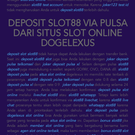
sebagai
situs slot online
. Memiliki standart keamanan yang tinggi jika Anda
menggunakan
slot88 test account
untuk mencoba. Karena
joker123 test id
tidak mengharuskan Anda untuk
deposit slot88
terlebih dahulu.
DEPOSIT SLOT88 VIA PULSA
DARI SITUS SLOT ONLINE
DOGELEXUS
deposit slot slot88
tidak hanya dapat Anda lakukan dengan transfer bank.
Saat ini
deposit slot88 slot
juga bisa Anda lakukan dengan
joker deposit
pulsa telkomsel
dan
joker deposit pulsa xl
. Selain dengan pulsa
slot88
deposit
juga mendukung e-wallet seperti GOPAY, OVO, DANA dll.
slot88
deposit pulsa
pada
situs slot online
dogelexus ini memiliki rate terbaik di
pasarannya.
slot88 deposit pulsa telkomsel
dengan rate 0.8 dan
slot88
deposit pulsa xl
dengan rate 0.9.
joker deposit pulsa
didukung selama 24
jam setiap harinya. Anda bisa melakukan konfirmasi
deposit pulsa slot
online
melalui
livechat slot88
atau
slot88 whatsapp
. Tetapi kami lebih
menyarankan Anda untuk konfirmasi via
slot88 livechat
, karena
slot88 live
chat
prosesnya tentu akan lebih cepat daripada
whatsapp slot88
karena
Anda akan di prioritaskan terlebih dahulu.
slot deposit pulsa
pada
dogelexus slot online
bisa Anda gunakan untuk bermain banyak sekali
game yang tersedia pada
situs slot online
ini. Dapatkan
bonus slot88
jika
Anda adalah
member slot online
yang baru bergabung bersama kami
sebagai
agen slot online terbaik
, maka kami memberikan
bonus slot88 slot