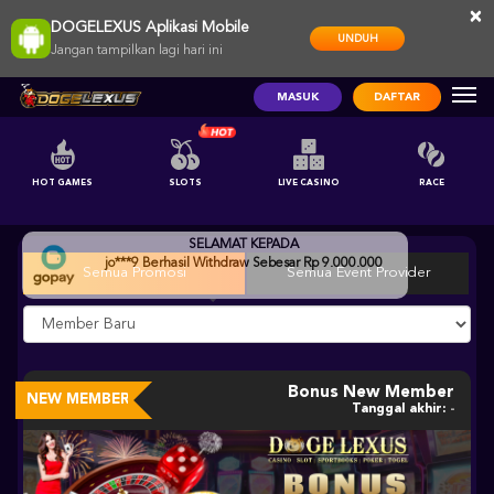
×
DOGELEXUS Aplikasi Mobile
UNDUH
Jangan tampilkan lagi hari ini
MASUK
DAFTAR
HOT GAMES
SLOTS
LIVE CASINO
RACE
SELAMAT KEPADA
jo***9 Berhasil Withdraw Sebesar Rp 9.000.000
Semua Promosi
Semua Event Provider
Bonus New Member
NEW MEMBER
Tanggal akhir:
-