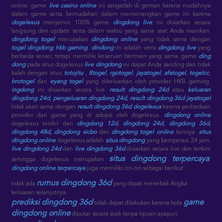
online. game
live casino online
ini sangatlah di gemari karena mudahnya
dalam game serta kemudahan dalam memenangkan game ini karena
dogelexus
menjamin 100% game
dingdong live
ini disiarkan secara
langsung dan update serta dalam waktu yang sama saat Anda mainkan.
dingdong togel
merupakan
dingdong online
yang tidak sama dengan
togel dingdong
hkb gaming
.
dindong
ini adalah versi
dingdong live
yang
berbeda server, tetapi memiliki keseruan bermain yang sama. game
ding
dong
pada situs dogelexus
live dingdong
ini dapat Anda sanding dan tidak
kalah dengan situs
totojitu
,
8togel
,
rgotogel
,
jayatogel
,
afatogel
,
togelcc
,
brotogel
dan
eyang togel
yang dikeluarkan oleh provider HKB gaming.
ingdong
ini disiarkan secara live
result dingdong 24d
atau
keluaran
dingdong 24d
,
pengeluaran dingdong 24d
,
result dingdong 36d jayatogel
tidak akan sama dengan
result dingdong 36d dogelexus
karena perbedaan
provider dari game yang di adopsi oleh dogelexus.
dingdong online
dogelexus terdiri dari
dingdong 12d
,
dingdong 24d
,
dingdong 36d
,
dingdong 48d
,
dingdong sicbo
dan
dingdong togel online
lainnya.
situs
dingdong online
dogelexus adalah
situs dingdong
yang beroperasi 24 jam.
live dingdong 24d
dan
live dingdong 36d
disiarkan secara live dan terkini
situs dingdong terpercaya
sehingga dogelexus merupakan
.
dingdong online terpercaya
juga memiliki ciri-ciri sebagai berikut :
rumus dingdong 36d
tidak ada
yang dapat menebak Angka
keluaran selanjutnya.
prediksi dingdong 36d
game
tidak dapat dilakukan karena bola
dingdong online
diputar secara acak tanpa tipuan apapun.