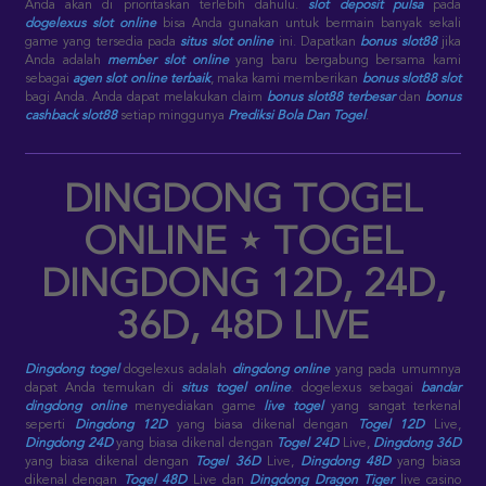
Anda akan di prioritaskan terlebih dahulu.
slot deposit pulsa
pada
dogelexus slot online
bisa Anda gunakan untuk bermain banyak sekali
game yang tersedia pada
situs slot online
ini. Dapatkan
bonus slot88
jika
Anda adalah
member slot online
yang baru bergabung bersama kami
sebagai
agen slot online terbaik
, maka kami memberikan
bonus slot88 slot
bagi Anda. Anda dapat melakukan claim
bonus slot88 terbesar
dan
bonus
cashback slot88
setiap minggunya
Prediksi Bola Dan Togel
.
DINGDONG TOGEL
ONLINE ⋆ TOGEL
DINGDONG 12D, 24D,
36D, 48D LIVE
Dingdong togel
dogelexus adalah
dingdong online
yang pada umumnya
dapat Anda temukan di
situs togel online
. dogelexus sebagai
bandar
dingdong online
menyediakan game
live togel
yang sangat terkenal
seperti
Dingdong 12D
yang biasa dikenal dengan
Togel 12D
Live,
Dingdong 24D
yang biasa dikenal dengan
Togel 24D
Live,
Dingdong 36D
yang biasa dikenal dengan
Togel 36D
Live,
Dingdong 48D
yang biasa
dikenal dengan
Togel 48D
Live dan
Dingdong Dragon Tiger
live casino