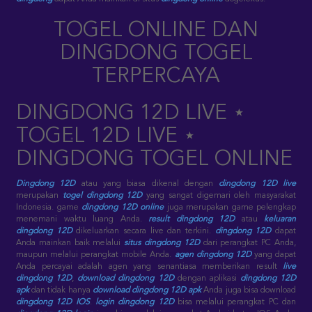
TOGEL ONLINE DAN
DINGDONG TOGEL
TERPERCAYA
DINGDONG 12D LIVE ⋆
TOGEL 12D LIVE ⋆
DINGDONG TOGEL ONLINE
Dingdong 12D
atau yang biasa dikenal dengan
dingdong 12D live
merupakan
togel dingdong 12D
yang sangat digemari oleh masyarakat
Indonesia. game
dingdong 12D online
juga merupakan game pelengkap
menemani waktu luang Anda.
result dingdong 12D
atau
keluaran
dingdong 12D
dikeluarkan secara live dan terkini.
dingdong 12D
dapat
Anda mainkan baik melalui
situs dingdong 12D
dari perangkat PC Anda,
maupun melalui perangkat mobile Anda.
agen dingdong 12D
yang dapat
Anda percayai adalah agen yang senantiasa memberikan result
live
dingdong 12D
,
download dingdong 12D
dengan aplikasi
dingdong 12D
apk
dan tidak hanya
download dingdong 12D apk
Anda juga bisa download
dingdong 12D IOS
.
login dingdong 12D
bisa melalui perangkat PC dan