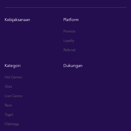
Kebijaksanaan
Platform
Promosi
Loyalty
Referral
Kategori
Dukungan
Hot Games
Slots
Live Casino
Race
Togel
Olahraga