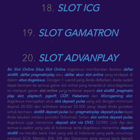
18.
SLOT ICG
19.
SLOT GAMATRON
20.
SLOT ADVANPLAY
Bo Slot Online
Situs Slot Online
dogelexus memberikan fasilitas
daftar
slot88
,
daftar pragmaticplay
atau
daftar akun slot online
yang terdapat di
dalam
situs dogelexus
. Dengan 1 userid yang Anda daftarkan, Anda sudah
dapat bermain ke semua game slot online yang tersedia di situs dogelexus
ini meliputi game
slot online
yang terkenal seperti
slot slot88
,
pragmatic
play slot
,
playtech
,
pgsoft
,
CQ9
,
Habanero
dan
Microgaming slot
.
dogelexus merupakan situs
slot deposit pulsa
uang asli dengan minimum
deposit 20.000 dan withdraw sebesar 50.000 yang dapat Anda gunakan
untuk bermain.
slot88 deposit pulsa
dan
pragmaticplay deposit pulsa
dapat
Anda lakukan melalui provider Telkomsel. Selain
slot online deposit pulsa
,
dogelexus juga menerima
deposit slot via OVO
, GOPAY, Link Aja dan
semua e-wallet yang ada di Indonesia serta dogelexus menerima
deposit
slot88
via transfer bank lokal yang ada di Indonesia yang pada umumnya
meliputi BCA, Mandiri, BNI, BRI dan Danamon serta semua bank daerah