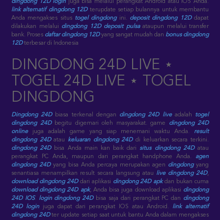
dingdong 12D login
juga bisa melalui perangkat Android atau IOS Anda.
link alternatif dingdong 12D
terupdate setiap bulannya untuk membantu
Anda mengakses situs
togel dingdong
ini.
deposit dingdong 12D
dapat
dilakukan melalui
dingdong 12D deposit pulsa
ataupun melalui transfer
bank. Proses
daftar dingdong 12D
yang sangat mudah dan
bonus dingdong
12D
terbesar di Indonesia
DINGDONG 24D LIVE ⋆
TOGEL 24D LIVE ⋆ TOGEL
DINGDONG
Dingdong 24D
biasa terkenal dengan
dingdong 24D live
adalah
togel
dingdong 24D
begitu digemari oleh masyarakat. game
dingdong 24D
online
juga adalah game yang siap menemani waktu Anda.
result
dingdong 24D
atau
keluaran dingdong 24D
di keluarkan secara terkini.
dingdong 24D
bisa Anda main kan baik dari
situs dingdong 24D
atau
perangkat PC Anda, maupun dari perangkat handphone Anda.
agen
dingdong 24D
yang bisa Anda percaya merupakan agen
dingdong
yang
senantiasa menampilkan result secara langsung atau
live dingdong 24D
,
download dingdong 24D
dari aplikasi
dingdong 24D apk
dan bukan cuma
download dingdong 24D apk
, Anda bisa juga download aplikasi
dingdong
24D IOS
.
login dingdong 24D
bisa saja dari perangkat PC dan
dingdong
24D login
juga dapat dari perangkat IOS atau Android.
link alternatif
dingdong 24D
ter update setiap saat untuk bantu Anda dalam mengakses