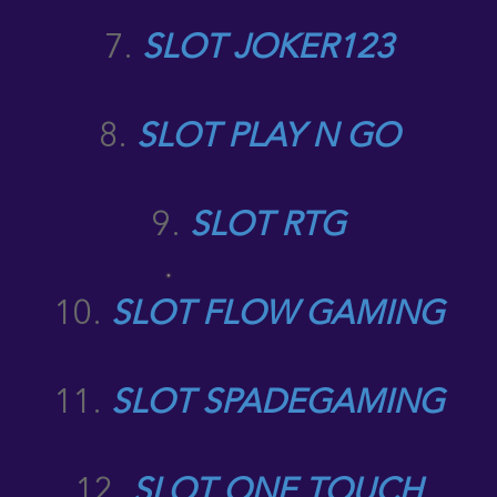
7.
SLOT JOKER123
8.
SLOT PLAY N GO
9.
SLOT RTG
10.
SLOT FLOW GAMING
11.
SLOT SPADEGAMING
12.
SLOT ONE TOUCH