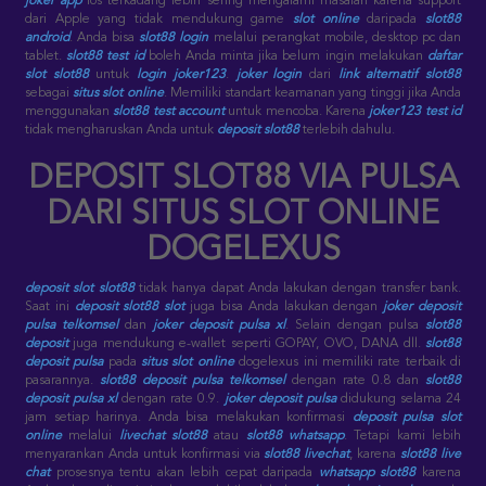
joker app
ios terkadang lebih sering mengalami masalah karena support
dari Apple yang tidak mendukung game
slot online
daripada
slot88
android
. Anda bisa
slot88 login
melalui perangkat mobile, desktop pc dan
tablet.
slot88 test id
boleh Anda minta jika belum ingin melakukan
daftar
slot slot88
untuk
login joker123
.
joker login
dari
link alternatif slot88
sebagai
situs slot online
. Memiliki standart keamanan yang tinggi jika Anda
menggunakan
slot88 test account
untuk mencoba. Karena
joker123 test id
tidak mengharuskan Anda untuk
deposit slot88
terlebih dahulu.
DEPOSIT SLOT88 VIA PULSA
DARI SITUS SLOT ONLINE
DOGELEXUS
deposit slot slot88
tidak hanya dapat Anda lakukan dengan transfer bank.
Saat ini
deposit slot88 slot
juga bisa Anda lakukan dengan
joker deposit
pulsa telkomsel
dan
joker deposit pulsa xl
. Selain dengan pulsa
slot88
deposit
juga mendukung e-wallet seperti GOPAY, OVO, DANA dll.
slot88
deposit pulsa
pada
situs slot online
dogelexus ini memiliki rate terbaik di
pasarannya.
slot88 deposit pulsa telkomsel
dengan rate 0.8 dan
slot88
deposit pulsa xl
dengan rate 0.9.
joker deposit pulsa
didukung selama 24
jam setiap harinya. Anda bisa melakukan konfirmasi
deposit pulsa slot
online
melalui
livechat slot88
atau
slot88 whatsapp
. Tetapi kami lebih
menyarankan Anda untuk konfirmasi via
slot88 livechat
, karena
slot88 live
chat
prosesnya tentu akan lebih cepat daripada
whatsapp slot88
karena