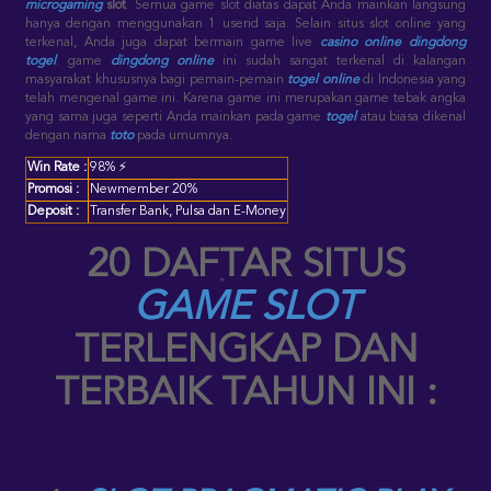
microgaming
slot
. Semua game slot diatas dapat Anda mainkan langsung
hanya dengan menggunakan 1 userid saja.
Selain situs slot online yang
terkenal, Anda juga dapat bermain game live
casino online
dingdong
togel
. game
dingdong online
ini sudah sangat terkenal di kalangan
masyarakat khususnya bagi pemain-pemain
togel online
di Indonesia yang
telah mengenal game ini. Karena game ini merupakan game tebak angka
yang sama juga seperti Anda mainkan pada game
togel
atau biasa dikenal
dengan nama
toto
pada umumnya.
Win Rate :
98% ⚡
Promosi :
Newmember 20%
Deposit :
Transfer Bank, Pulsa dan E-Money
20 DAFTAR SITUS
GAME SLOT
TERLENGKAP DAN
TERBAIK TAHUN INI :