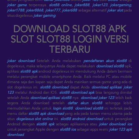
joker game
terpercaya.
slot88 online
,
joker888
,
joker123
,
jokergaming
,
joker1788
,
joker8868
,
joker777
,
joker688
sebagai alternatif
joker slot
pada
situs dogelexus
joker gaming
.
DOWNLOAD SLOT88 APK
SLOT SLOT88 LOGIN VERSI
TERBARU
joker download
Setelah Anda melakukan
pendaftaran akun slot88
di
dogelexus, maka selanjutnya Anda dapat melakukan
download slot88
apk,
aplikasi
slot88 apk
android dogelexus ini mendukung Anda dalam bermain
melalui perangkat mobile smartphone Anda. Baik melalui PC atau mobile
dimana saja dan kapan saja dapat Anda mainkan semua game yang ada di
slot dogelexus ini.
slot88 download
dapat Anda
download aplikasi joker
123
melalui Android dan IOS.
slot88 download apk
bisa langsung diinstal
setelah Anda
download aplikasi slot88
nya.
download joker 123
lebih baik
segera Anda download setelah
daftar akun slot88
sehingga lebih
memudahkan Anda untuk
login slot88
.
download slot88
ini terletak pada
menu daftar
slot88 apk download
yang ada pada kanan menu utama pada
situs
dogelexus slot online
ini.
slot88 android download
untuk perangkat
Android dengan
slot88 apk
sebagai aplikasinya atau
joker download ios
untuk perangkat Apple dengan
slot88 ios
sebagai apps resmi
joker 123 apk
download
.