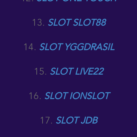
13.
SLOT SLOT88
14.
SLOT YGGDRASIL
15.
SLOT LIVE22
16.
SLOT IONSLOT
17.
SLOT JDB