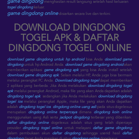
game dingdong
menghasilan result langsung setelah hasil keluaran
togel dingdong
keluar.
game dingdong online
disiarkan secara live dan terkini.
DOWNLOAD DINGDONG
TOGEL APK & DAFTAR
DINGDONG TOGEL ONLINE
download game dingdong untuk hp android
bisa Anda
download game
dingdong
untuk hp Android Anda.
download game dingdong android
akan
memberikan aplikasi
game dingdong apk
yang bisa Anda install setelah
download game dingdong apk
. Selain melalui HP, Anda juga bisa bermain
melalui perangkat PC Anda.
Download dingdong togel
dapat memberikan
2 aplikasi yang berbeda. Jika Anda melakukan
download dingdong togel
apk
melalui perangkat Android, maka file yang akan Anda dapatkan adalah
dingdong togel apk
. sedangkan jika Anda melakukan
download dingdong
togel ios
melalui perangkat Apple, maka file yang akan Anda dapatkan
adalah
dingdong togel ios
.
dingdong online uang asli
pada situs dogelexus
merupakan
dingdong online terpercaya
dimana
dingdong koin online
menggunakan uang Asli serta
jackpot dingdong
terbesar yang diberikan.
daftar dingdong online
dogelexus adalah situs yang telah dipercaya
provider
dingdong togel online
untuk melayani
daftar game dingdong
dalam pembukaan akun
daftar dingdong
sehingga userid hasil
daftar
dingdong
dapat Anda mainkan di situs
dingdong online
dogelexus.