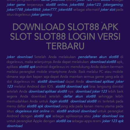
joker game
terpercaya.
slot88 online
,
joker888
,
joker123
,
jokergaming
,
joker1788
,
joker8868
,
joker777
,
joker688
sebagai alternatif
joker slot
pada
situs dogelexus
joker gaming
.
DOWNLOAD SLOT88 APK
SLOT SLOT88 LOGIN VERSI
TERBARU
joker download
Setelah Anda melakukan
pendaftaran akun slot88
di
dogelexus, maka selanjutnya Anda dapat melakukan
download slot88
apk,
aplikasi
slot88 apk
android dogelexus ini mendukung Anda dalam bermain
melalui perangkat mobile smartphone Anda. Baik melalui PC atau mobile
dimana saja dan kapan saja dapat Anda mainkan semua game yang ada di
slot dogelexus ini.
slot88 download
dapat Anda
download aplikasi joker
123
melalui Android dan IOS.
slot88 download apk
bisa langsung diinstal
setelah Anda
download aplikasi slot88
nya.
download joker 123
lebih baik
segera Anda download setelah
daftar akun slot88
sehingga lebih
memudahkan Anda untuk
login slot88
.
download slot88
ini terletak pada
menu daftar
slot88 apk download
yang ada pada kanan menu utama pada
situs
dogelexus slot online
ini.
slot88 android download
untuk perangkat
Android dengan
slot88 apk
sebagai aplikasinya atau
joker download ios
untuk perangkat Apple dengan
slot88 ios
sebagai apps resmi
joker 123 apk
download
.