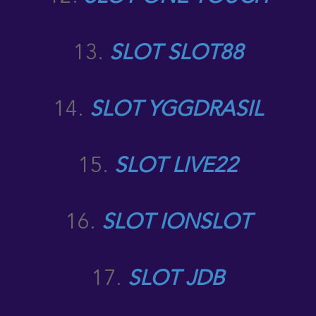
13.
SLOT SLOT88
14.
SLOT YGGDRASIL
15.
SLOT LIVE22
16.
SLOT IONSLOT
17.
SLOT JDB