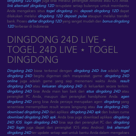
dingdong 12D login
juga bisa melalui perangkat Android atau IOS Anda.
link alternatif dingdong 12D
terupdate setiap bulannya untuk membantu
Anda mengakses situs
togel dingdong
ini.
deposit dingdong 12D
dapat
dilakukan melalui
dingdong 12D deposit pulsa
ataupun melalui transfer
bank. Proses
daftar dingdong 12D
yang sangat mudah dan
bonus dingdong
12D
terbesar di Indonesia
DINGDONG 24D LIVE ⋆
TOGEL 24D LIVE ⋆ TOGEL
DINGDONG
Dingdong 24D
biasa terkenal dengan
dingdong 24D live
adalah
togel
dingdong 24D
begitu digemari oleh masyarakat. game
dingdong 24D
online
juga adalah game yang siap menemani waktu Anda.
result
dingdong 24D
atau
keluaran dingdong 24D
di keluarkan secara terkini.
dingdong 24D
bisa Anda main kan baik dari
situs dingdong 24D
atau
perangkat PC Anda, maupun dari perangkat handphone Anda.
agen
dingdong 24D
yang bisa Anda percaya merupakan agen
dingdong
yang
senantiasa menampilkan result secara langsung atau
live dingdong 24D
,
download dingdong 24D
dari aplikasi
dingdong 24D apk
dan bukan cuma
download dingdong 24D apk
, Anda bisa juga download aplikasi
dingdong
24D IOS
.
login dingdong 24D
bisa saja dari perangkat PC dan
dingdong
24D login
juga dapat dari perangkat IOS atau Android.
link alternatif
dingdong 24D
ter update setiap saat untuk bantu Anda dalam mengakses