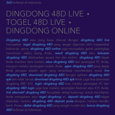
36D
terbesar di Indonesia
DINGDONG 48D LIVE ⋆
TOGEL 48D LIVE ⋆
DINGDONG ONLINE
Dingdong 48D
atau yang biasa dikenal dengan
dingdong 48D live
merupakan
togel dingdong 48D
yang sangat digemari oleh masyarakat
Indonesia. game
dingdong 48D online
juga merupakan game pelengkap
menemani waktu luang Anda.
result dingdong 48D
atau
keluaran
dingdong 48D
dikeluarkan secara live dan terkini.
dingdong 48D
dapat
Anda mainkan baik melalui
situs dingdong 48D
dari perangkat PC Anda,
maupun melalui perangkat mobile Anda.
agen dingdong 48D
yang dapat
Anda percayai adalah agen yang senantiasa memberikan result
live
dingdong 48D
,
download dingdong 48D
dengan aplikasi
dingdong 48D
apk
dan tidak hanya
download dingdong 48D apk
Anda juga bisa download
dingdong 48D IOS.
login dingdong 48D
bisa melalui perangkat PC dan
dingdong 48D login
juga bisa melalui perangkat Android atau IOS Anda.
link alternatif dingdong 48D
terupdate setiap bulannya untuk membantu
Anda mengakses situs
togel dingdong
ini.
deposit dingdong 48D
dapat
dilakukan melalui
dingdong 48D deposit pulsa
ataupun melalui transfer
bank. Proses
daftar dingdong 48D
yang sangat mudah dan
bonus dingdong
48D
terbesar di Indonesia.