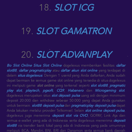
18.
SLOT ICG
19.
SLOT GAMATRON
20.
SLOT ADVANPLAY
Bo Slot Online
Situs Slot Online
dogelexus memberikan fasilitas
daftar
slot88
,
daftar pragmaticplay
atau
daftar akun slot online
yang terdapat di
dalam
situs dogelexus
. Dengan 1 userid yang Anda daftarkan, Anda sudah
dapat bermain ke semua game slot online yang tersedia di situs dogelexus
ini meliputi game
slot online
yang terkenal seperti
slot slot88
,
pragmatic
play slot
,
playtech
,
pgsoft
,
CQ9
,
Habanero
dan
Microgaming slot
.
dogelexus merupakan situs
slot deposit pulsa
uang asli dengan minimum
deposit 20.000 dan withdraw sebesar 50.000 yang dapat Anda gunakan
untuk bermain.
slot88 deposit pulsa
dan
pragmaticplay deposit pulsa
dapat
Anda lakukan melalui provider Telkomsel. Selain
slot online deposit pulsa
,
dogelexus juga menerima
deposit slot via OVO
, GOPAY, Link Aja dan
semua e-wallet yang ada di Indonesia serta dogelexus menerima
deposit
slot88
via transfer bank lokal yang ada di Indonesia yang pada umumnya
meliputi BCA, Mandiri, BNI, BRI dan Danamon serta semua bank daerah