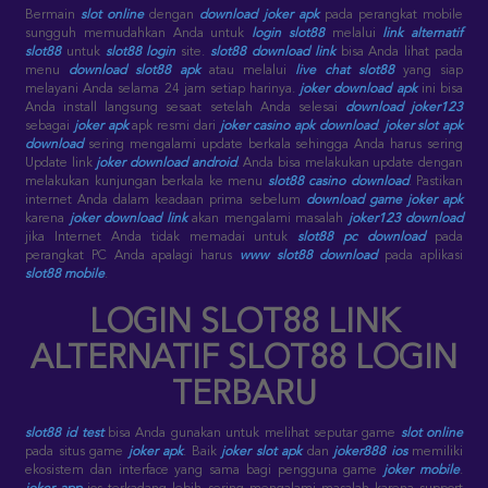
Bermain
slot online
dengan
download joker apk
pada perangkat mobile
sungguh memudahkan Anda untuk
login slot88
melalui
link alternatif
slot88
untuk
slot88 login
site.
slot88 download link
bisa Anda lihat pada
menu
download slot88 apk
atau melalui
live chat slot88
yang siap
melayani Anda selama 24 jam setiap harinya.
joker download apk
ini bisa
Anda install langsung sesaat setelah Anda selesai
download joker123
sebagai
joker apk
apk resmi dari
joker casino apk download
.
joker slot apk
download
sering mengalami update berkala sehingga Anda harus sering
Update link
joker download android
. Anda bisa melakukan update dengan
melakukan kunjungan berkala ke menu
slot88 casino download
. Pastikan
internet Anda dalam keadaan prima sebelum
download game joker apk
karena
joker download link
akan mengalami masalah
joker123 download
jika Internet Anda tidak memadai untuk
slot88 pc download
pada
perangkat PC Anda apalagi harus
www slot88 download
pada aplikasi
slot88 mobile
.
LOGIN SLOT88 LINK
ALTERNATIF SLOT88 LOGIN
TERBARU
slot88 id test
bisa Anda gunakan untuk melihat seputar game
slot online
pada situs game
joker apk
. Baik
joker slot apk
dan
joker888 ios
memiliki
ekosistem dan interface yang sama bagi pengguna game
joker mobile
.