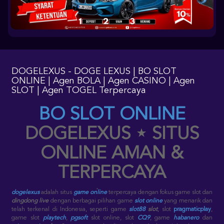
DOGELEXUS - DOGE LEXUS | BO SLOT
ONLINE | Agen BOLA | Agen CASINO | Agen
SLOT | Agen TOGEL Terpercaya
BO SLOT ONLINE
DOGELEXUS
⋆
SITUS
ONLINE AMAN &
TERPERCAYA
dogelexus
adalah situs
game online
terpercaya dengan fokus game slot dan
dingdong live
dengan berbagai pilihan game
slot online
yang menarik dan
telah terkenal di Indonesia, seperti game
slot88
slot
, slot
pragmaticplay
,
game slot
playtech
,
pgsoft
slot online
, slot
CQ9
, game
habanero
dan