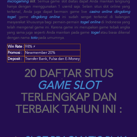
microgaming
slot
. Semua game slot diatas dapat Anda mainkan langsung
hanya dengan menggunakan 1 userid saja.
Selain situs slot online yang
terkenal, Anda juga dapat bermain game live
casino online
dingdong
togel
. game
dingdong online
ini sudah sangat terkenal di kalangan
masyarakat khususnya bagi pemain-pemain
togel online
di Indonesia yang
telah mengenal game ini. Karena game ini merupakan game tebak angka
yang sama juga seperti Anda mainkan pada game
togel
atau biasa dikenal
dengan nama
toto
pada umumnya.
Win Rate :
98% ⚡
Promosi :
Newmember 20%
Deposit :
Transfer Bank, Pulsa dan E-Money
20 DAFTAR SITUS
GAME SLOT
TERLENGKAP DAN
TERBAIK TAHUN INI :