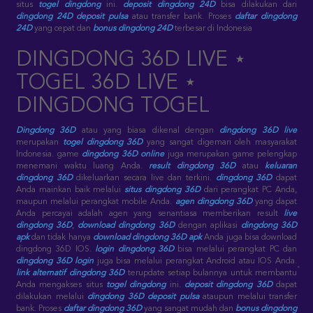
situs
togel dingdong
ini.
deposit dingdong 24D
bisa dilakukan dari
dingdong 24D deposit pulsa
atau transfer bank. Proses
daftar dingdong
24D
yang cepat dan
bonus dingdong 24D
terbesar di Indonesia
DINGDONG 36D LIVE ⋆
TOGEL 36D LIVE ⋆
DINGDONG TOGEL
Dingdong 36D
atau yang biasa dikenal dengan
dingdong 36D live
merupakan
togel dingdong 36D
yang sangat digemari oleh masyarakat
Indonesia. game
dingdong 36D online
juga merupakan game pelengkap
menemani waktu luang Anda.
result dingdong 36D
atau
keluaran
dingdong 36D
dikeluarkan secara live dan terkini.
dingdong 36D
dapat
Anda mainkan baik melalui
situs dingdong 36D
dari perangkat PC Anda,
maupun melalui perangkat mobile Anda.
agen dingdong 36D
yang dapat
Anda percayai adalah agen yang senantiasa memberikan result
live
dingdong 36D
,
download dingdong 36D
dengan aplikasi
dingdong 36D
apk
dan tidak hanya
download dingdong 36D apk
Anda juga bisa download
dingdong 36D IOS.
login dingdong 36D
bisa melalui perangkat PC dan
dingdong 36D login
juga bisa melalui perangkat Android atau IOS Anda.
link alternatif dingdong 36D
terupdate setiap bulannya untuk membantu
Anda mengakses situs
togel dingdong
ini.
deposit dingdong 36D
dapat
dilakukan melalui
dingdong 36D deposit pulsa
ataupun melalui transfer
bank. Proses
daftar dingdong 36D
yang sangat mudah dan
bonus dingdong